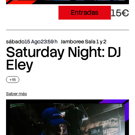
15€
Entradas
sábado
15 Ago
23:59
Jamboree Sala 1 y 2
Saturday Night: DJ
Eley
+18
Saber más