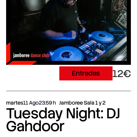
12€
Entradas
martes
11 Ago
23:59
Jamboree Sala 1 y 2
Tuesday Night: DJ
Gahdoor