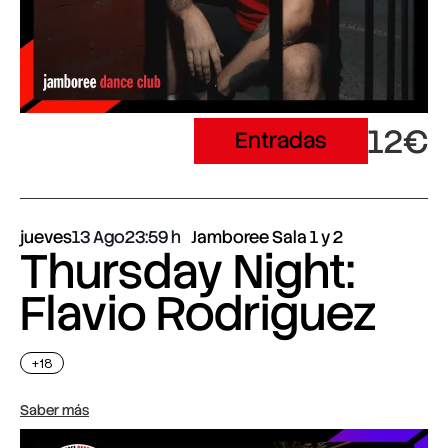
12€
Entradas
jueves
13 Ago
23:59
Jamboree Sala 1 y 2
Thursday Night:
Flavio Rodriguez
+18
Saber más