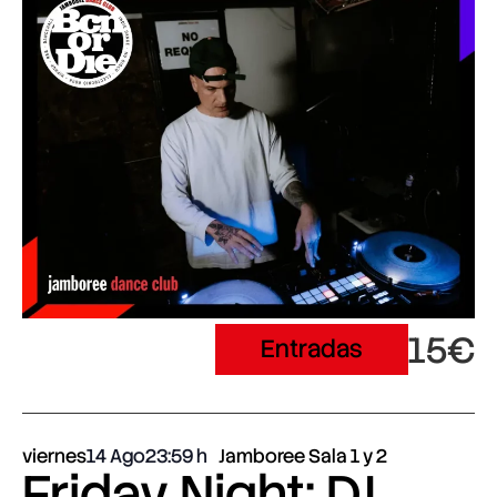
15€
Entradas
viernes
14 Ago
23:59
Jamboree Sala 1 y 2
Friday Night: DJ