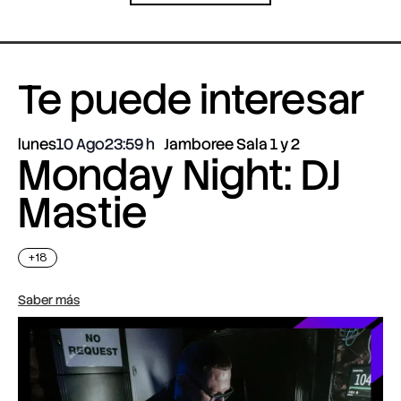
Te puede interesar
lunes
10 Ago
23:59
Jamboree Sala 1 y 2
Monday Night: DJ
Mastie
+18
Saber más