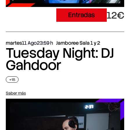
12€
Entradas
martes
11 Ago
23:59
Jamboree Sala 1 y 2
Tuesday Night: DJ
Gahdoor
+18
Saber más