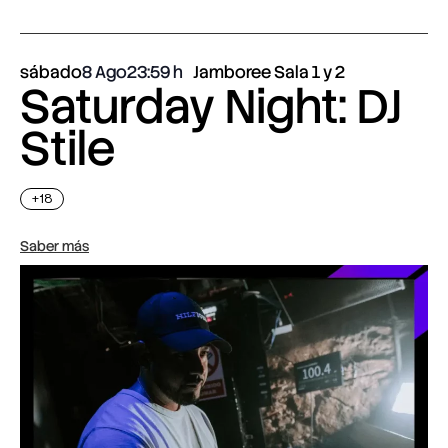
sábado
8 Ago
23:59
Jamboree Sala 1 y 2
Saturday Night: DJ
Stile
+18
Saber más