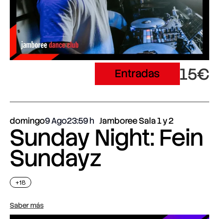
15€
Entradas
domingo
9 Ago
23:59
Jamboree Sala 1 y 2
Sunday Night: Fein
Sundayz
+18
Saber más