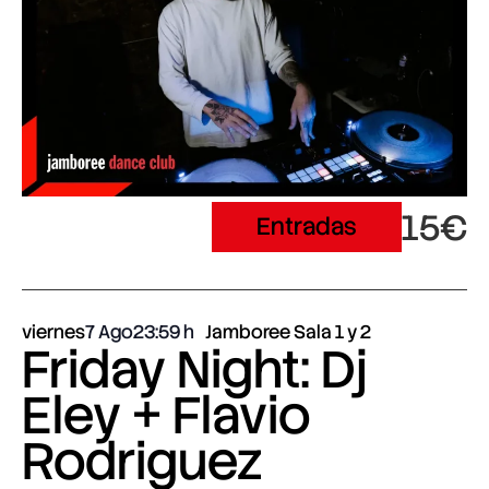
15€
Entradas
viernes
7 Ago
23:59
Jamboree Sala 1 y 2
Friday Night: Dj
Eley + Flavio
Rodriguez