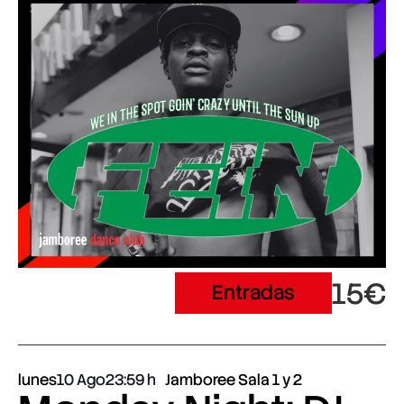
15€
Entradas
lunes
10 Ago
23:59
Jamboree Sala 1 y 2