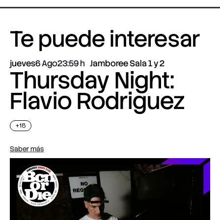
Te puede interesar
jueves
6 Ago
23:59
Jamboree Sala 1 y 2
Thursday Night:
Flavio Rodriguez
+18
Saber más