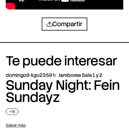
Compartir
Te puede interesar
domingo
9 Ago
23:59
Jamboree Sala 1 y 2
Sunday Night: Fein
Sundayz
+18
Saber más