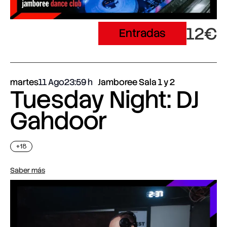
12€
Entradas
martes
11 Ago
23:59
Jamboree Sala 1 y 2
Tuesday Night: DJ
Gahdoor
+18
Saber más