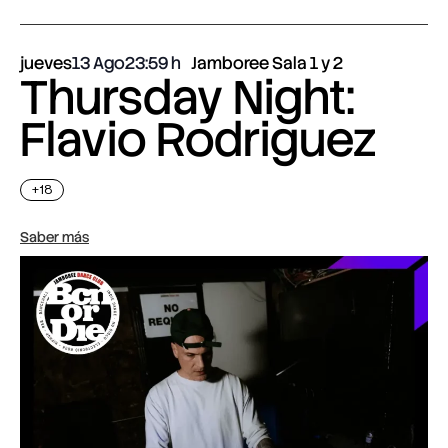
jueves
13 Ago
23:59
Jamboree Sala 1 y 2
Thursday Night:
Flavio Rodriguez
+18
Saber más