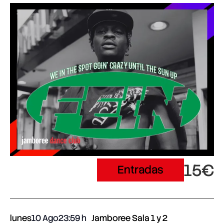
15€
Entradas
lunes
10 Ago
23:59
Jamboree Sala 1 y 2