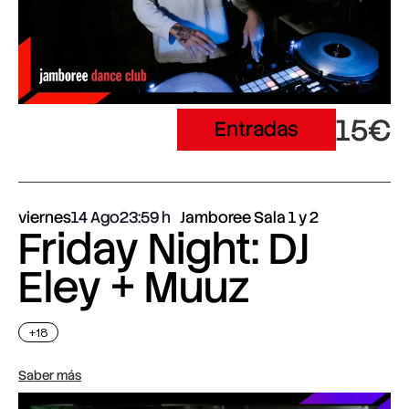
15€
Entradas
viernes
14 Ago
23:59
Jamboree Sala 1 y 2
Friday Night: DJ
Eley + Muuz
+18
Saber más