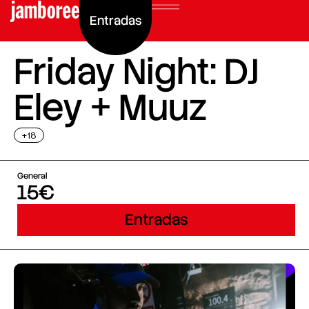
Entradas
Friday Night: DJ
Eley + Muuz
+18
General
15€
Entradas