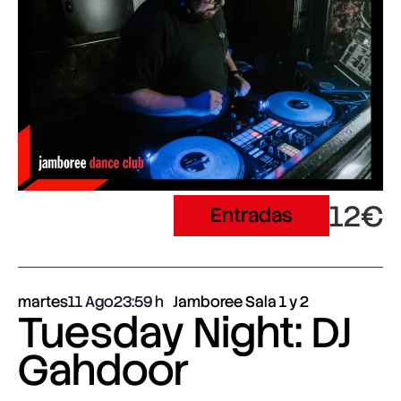
12€
Entradas
martes
11 Ago
23:59
Jamboree Sala 1 y 2
Tuesday Night: DJ
Gahdoor