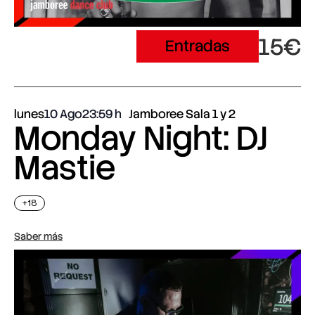
15€
Entradas
lunes
10 Ago
23:59
Jamboree Sala 1 y 2
Monday Night: DJ
Mastie
+18
Saber más