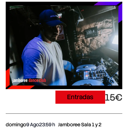
15€
Entradas
domingo
9 Ago
23:59
Jamboree Sala 1 y 2