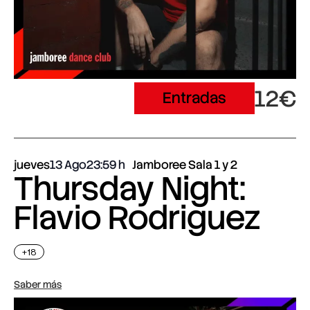
12€
Entradas
jueves
13 Ago
23:59
Jamboree Sala 1 y 2
Thursday Night:
Flavio Rodriguez
+18
Saber más