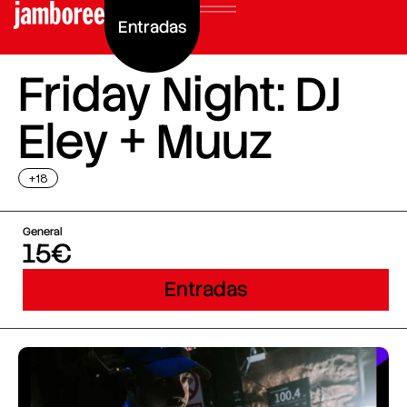
Entradas
Friday Night: DJ
Eley + Muuz
+18
General
15€
Entradas