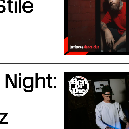
Stile
Night:
z