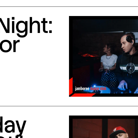
Night:
or
day