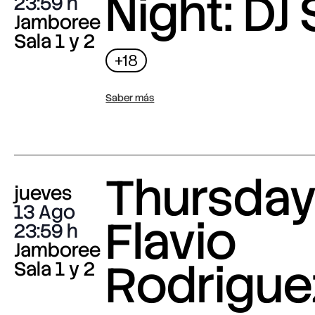
Night: DJ 
23:59
Jamboree
Sala 1 y 2
+18
Saber más
Thursday 
jueves
13 Ago
Flavio
23:59
Jamboree
Rodrigue
Sala 1 y 2