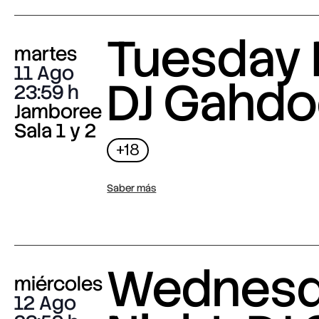
Tuesday 
martes
11 Ago
DJ Gahdo
23:59
Jamboree
Sala 1 y 2
+18
Saber más
Wednes
miércoles
12 Ago