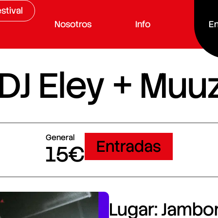
stival
Nosotros
Info
En
 DJ Eley + Muu
General
Entradas
15€
Lugar: Jambore