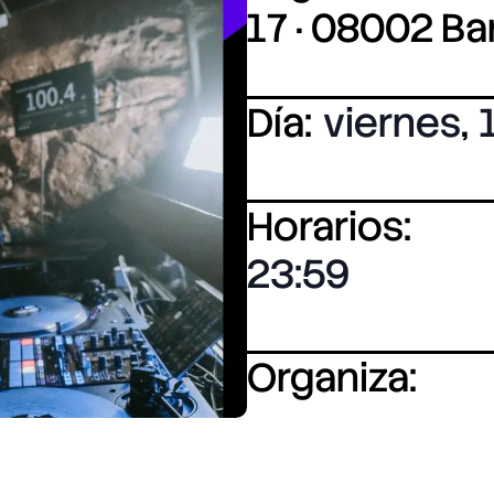
17 · 08002 B
Día:
viernes
,
Horarios:
23:59
Organiza: