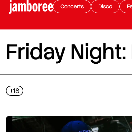
Concerts
Disco
Fe
Friday Night:
+18