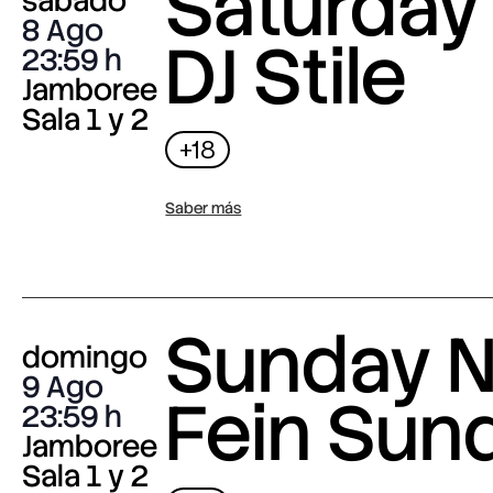
Saturday 
sábado
8 Ago
DJ Stile
23:59
Jamboree
Sala 1 y 2
+18
Saber más
Sunday N
domingo
9 Ago
Fein Sun
23:59
Jamboree
Sala 1 y 2