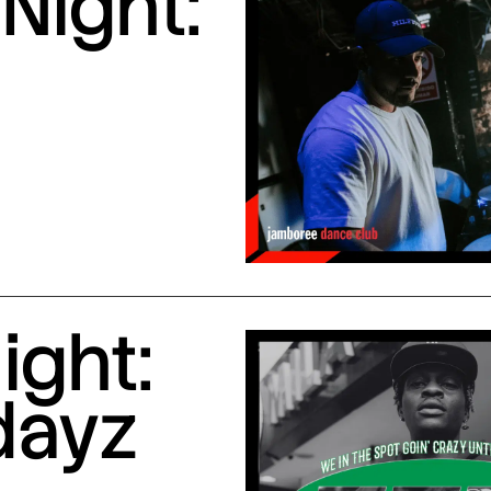
Night:
ight:
dayz