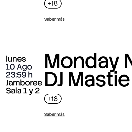
+18
Saber más
Monday N
lunes
10 Ago
DJ Mastie
23:59
Jamboree
Sala 1 y 2
+18
Saber más