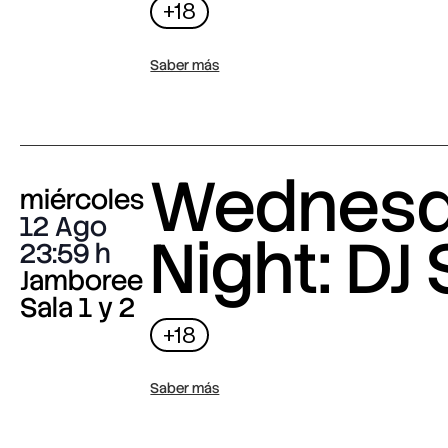
+18
Saber más
Wednes
miércoles
12 Ago
Night: DJ 
23:59
Jamboree
Sala 1 y 2
+18
Saber más