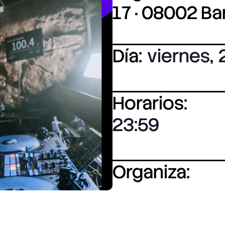
17 · 08002 B
Día:
viernes
,
Horarios:
23:59
Organiza: