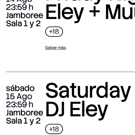
Eley + M
23:59
Jamboree
Sala 1 y 2
+18
Saber más
Saturday 
sábado
15 Ago
DJ Eley
23:59
Jamboree
Sala 1 y 2
+18