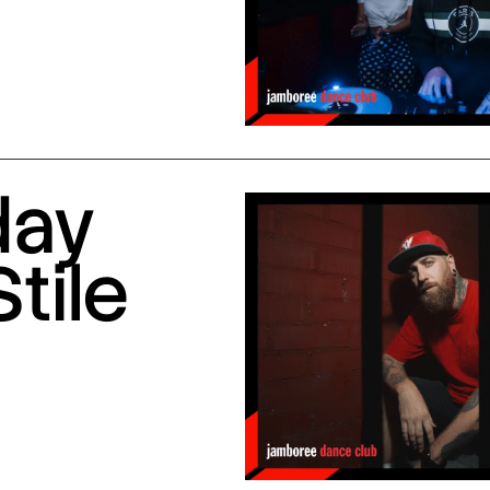
day
Stile