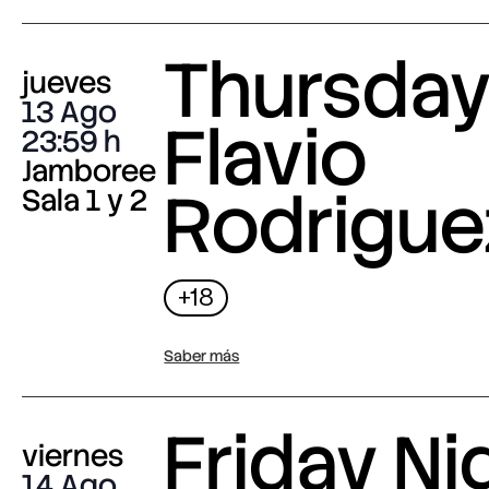
Thursday 
jueves
13 Ago
Flavio
23:59
Jamboree
Rodrigue
Sala 1 y 2
+18
Saber más
Friday Nig
viernes
14 Ago