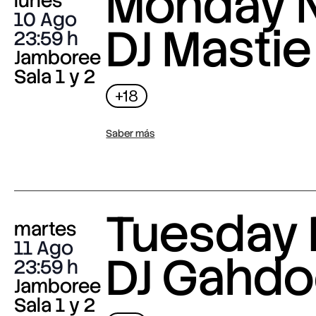
Monday N
lunes
10 Ago
DJ Mastie
23:59
Jamboree
Sala 1 y 2
+18
Saber más
Tuesday 
martes
11 Ago
DJ Gahdo
23:59
Jamboree
Sala 1 y 2