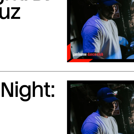
uuz
Night: