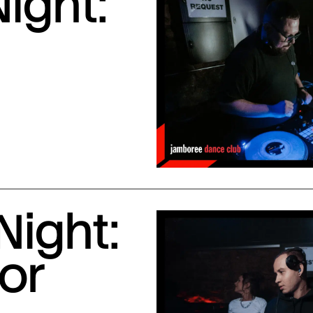
ight:
Night:
or