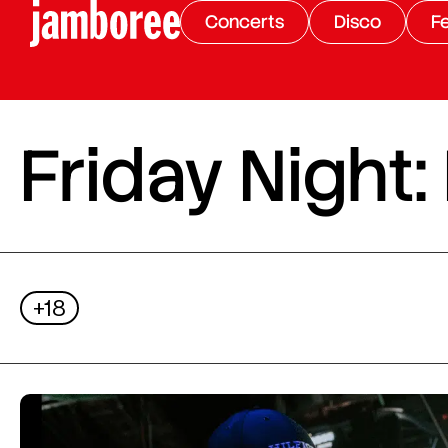
Concerts
Disco
Fe
Friday Night:
+18