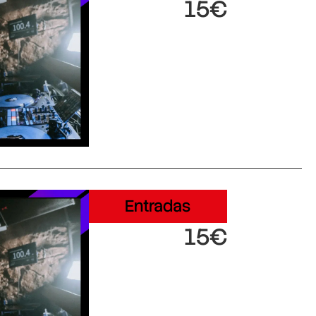
15€
Entradas
15€