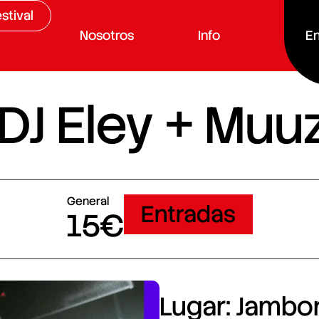
stival
Nosotros
Info
En
 DJ Eley + Muu
General
Entradas
15€
Lugar: Jambore