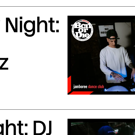
Night:
z
ht: DJ