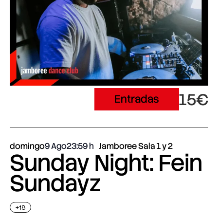
15€
Entradas
domingo
9 Ago
23:59
Jamboree Sala 1 y 2
Sunday Night: Fein
Sundayz
+18