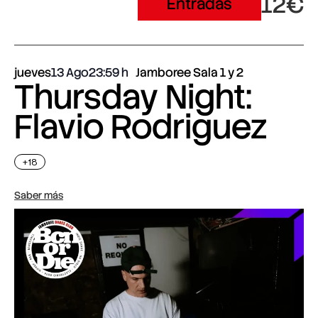
12€
Entradas
jueves
13 Ago
23:59
Jamboree Sala 1 y 2
Thursday Night:
Flavio Rodriguez
+18
Saber más