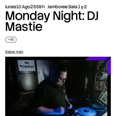
lunes
10 Ago
23:59
Jamboree Sala 1 y 2
Monday Night: DJ
Mastie
+18
Saber más