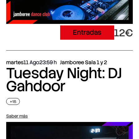
12€
Entradas
martes
11 Ago
23:59
Jamboree Sala 1 y 2
Tuesday Night: DJ
Gahdoor
+18
Saber más