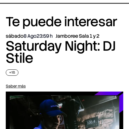
Te puede interesar
sábado
8 Ago
23:59
Jamboree Sala 1 y 2
Saturday Night: DJ
Stile
+18
Saber más