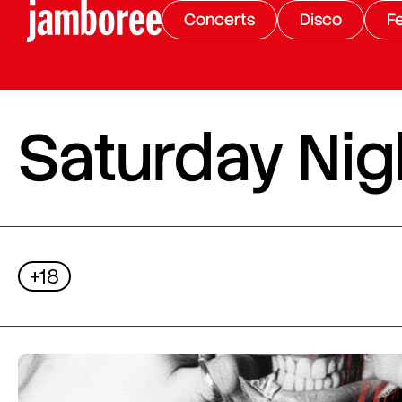
Concerts
Disco
Fe
Saturday Nigh
+18