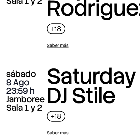
Rodrigue
Sala 1 y 2
+18
Saber más
Saturday 
sábado
8 Ago
DJ Stile
23:59
Jamboree
Sala 1 y 2
+18
Saber más