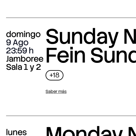
Sunday N
domingo
9 Ago
Fein Sun
23:59
Jamboree
Sala 1 y 2
+18
Saber más
Monday N
lunes