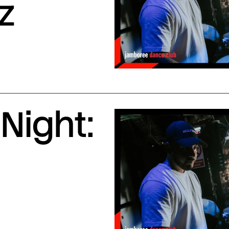
z
Night: