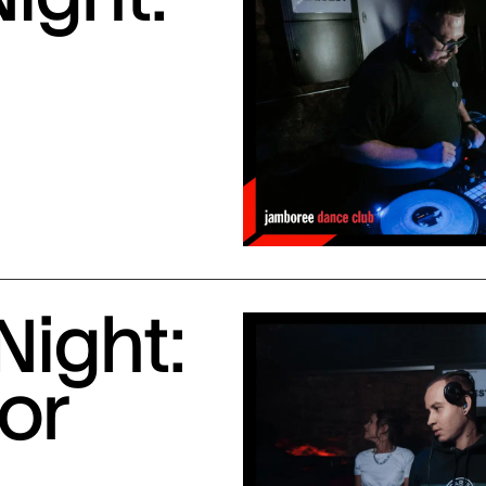
Night:
or