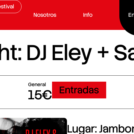
stival
Nosotros
Info
En
t: DJ Eley + Sa
General
Entradas
15€
Lugar: Jambore