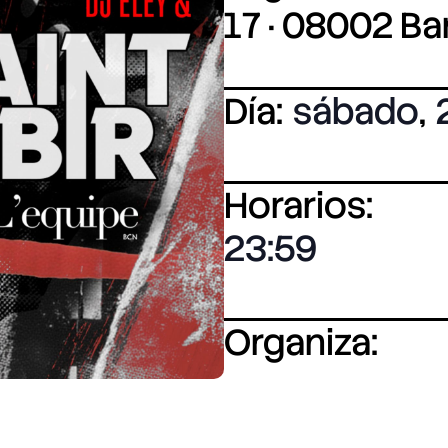
17 · 08002 B
Día:
sábado
,
Horarios:
23:59
Organiza: