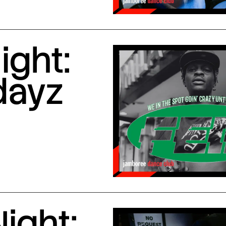
ight:
dayz
ight: