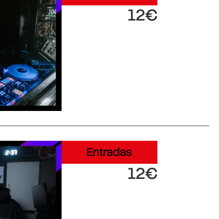
12€
Entradas
12€