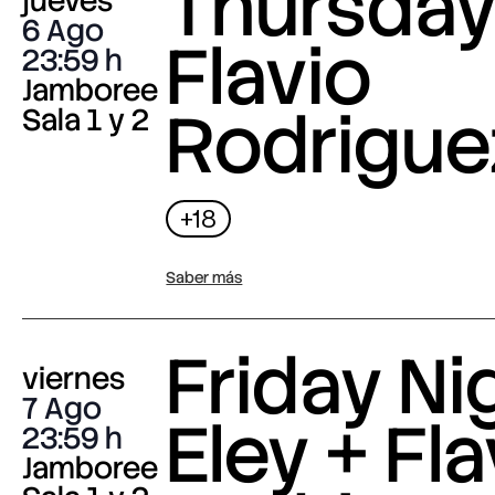
Thursday 
jueves
6 Ago
Flavio
23:59
Jamboree
Rodrigue
Sala 1 y 2
+18
Saber más
Friday Nig
viernes
7 Ago
Eley + Fla
23:59
Jamboree