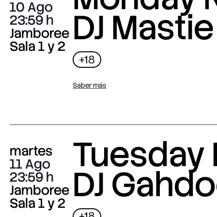
10 Ago
DJ Mastie
23:59
Jamboree
Sala 1 y 2
+18
Saber más
Tuesday 
martes
11 Ago
DJ Gahdo
23:59
Jamboree
Sala 1 y 2
+18