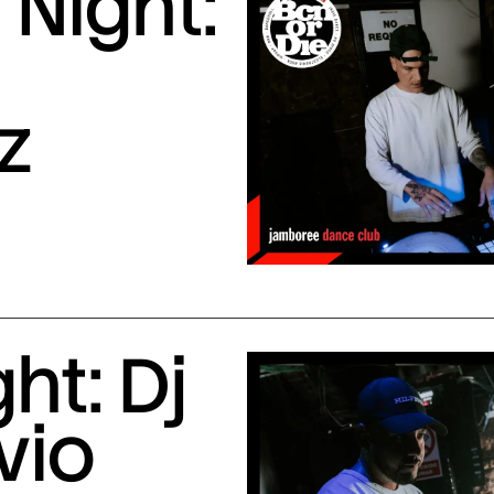
Night:
z
ht: Dj
vio