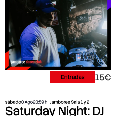
15€
Entradas
sábado
8 Ago
23:59
Jamboree Sala 1 y 2
Saturday Night: DJ