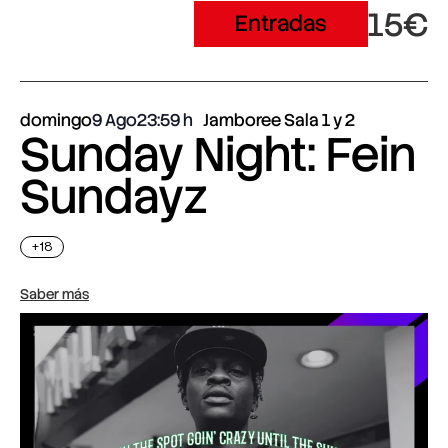
15€
Entradas
domingo
9 Ago
23:59
Jamboree Sala 1 y 2
Sunday Night: Fein
Sundayz
+18
Saber más