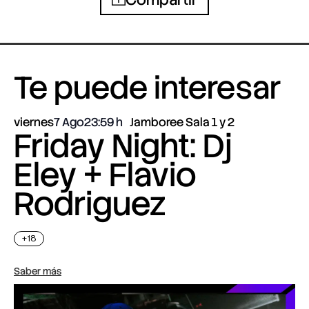
Te puede interesar
viernes
7 Ago
23:59
Jamboree Sala 1 y 2
Friday Night: Dj
Eley + Flavio
Rodriguez
+18
Saber más