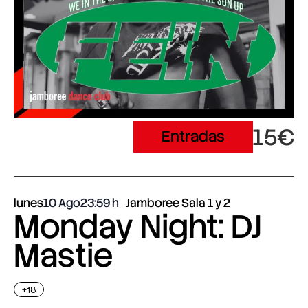
15€
Entradas
lunes
10 Ago
23:59
Jamboree Sala 1 y 2
Monday Night: DJ
Mastie
+18