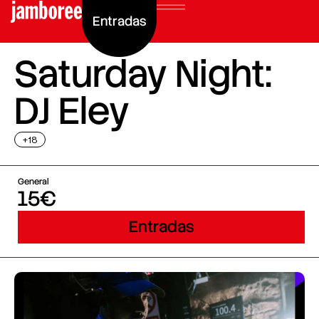
Entradas
Saturday Night:
DJ Eley
+18
General
15€
Entradas