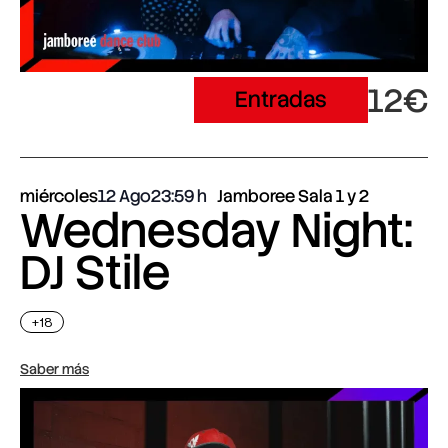
12€
Entradas
miércoles
12 Ago
23:59
Jamboree Sala 1 y 2
Wednesday Night:
DJ Stile
+18
Saber más