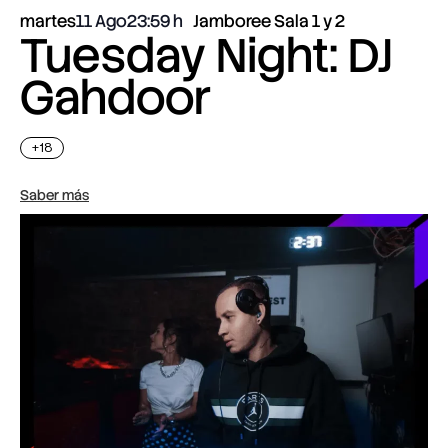
martes
11 Ago
23:59
Jamboree Sala 1 y 2
Tuesday Night: DJ
Gahdoor
+18
Saber más