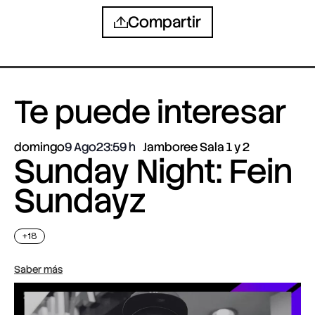
Compartir
Te puede interesar
domingo
9 Ago
23:59
Jamboree Sala 1 y 2
Sunday Night: Fein
Sundayz
+18
Saber más