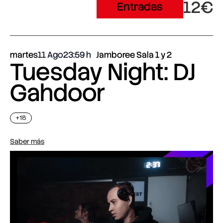
12€
Entradas
martes
11 Ago
23:59
Jamboree Sala 1 y 2
Tuesday Night: DJ
Gahdoor
+18
Saber más