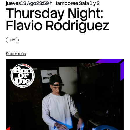
jueves
13 Ago
23:59
Jamboree Sala 1 y 2
Thursday Night:
Flavio Rodriguez
+18
Saber más