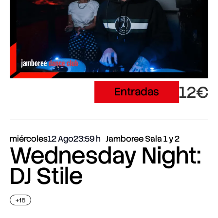
12€
Entradas
miércoles
12 Ago
23:59
Jamboree Sala 1 y 2
Wednesday Night:
DJ Stile
+18