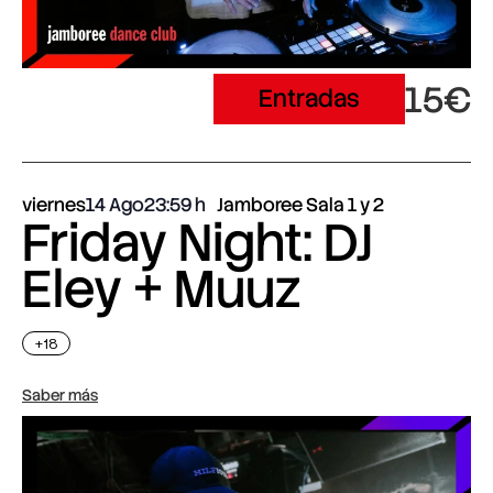
15€
Entradas
viernes
14 Ago
23:59
Jamboree Sala 1 y 2
Friday Night: DJ
Eley + Muuz
+18
Saber más