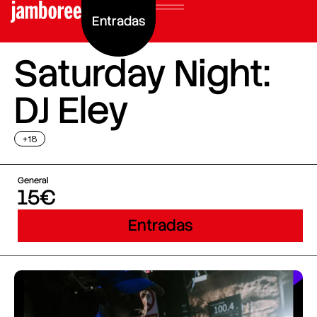
Entradas
Saturday Night:
DJ Eley
+18
General
15€
Entradas