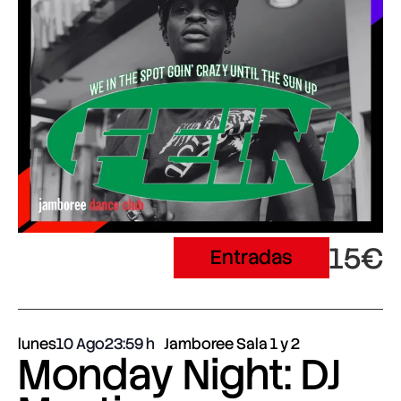
15€
Entradas
lunes
10 Ago
23:59
Jamboree Sala 1 y 2
Monday Night: DJ