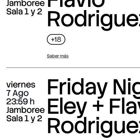
Jamboree
Rodrigue
Sala 1 y 2
+18
Saber más
Friday Nig
viernes
7 Ago
Eley + Fla
23:59
Jamboree
Rodrigue
Sala 1 y 2