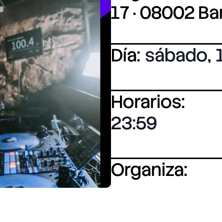
17 · 08002 B
Día:
sábado
,
Horarios:
23:59
Organiza: