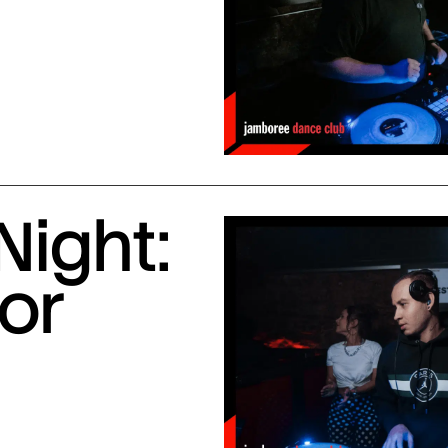
Night:
or