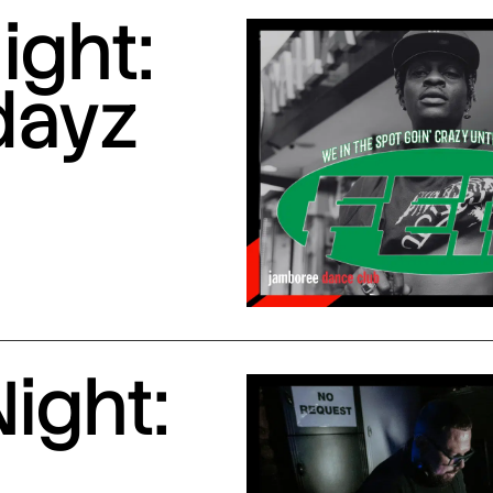
ight:
dayz
ight: