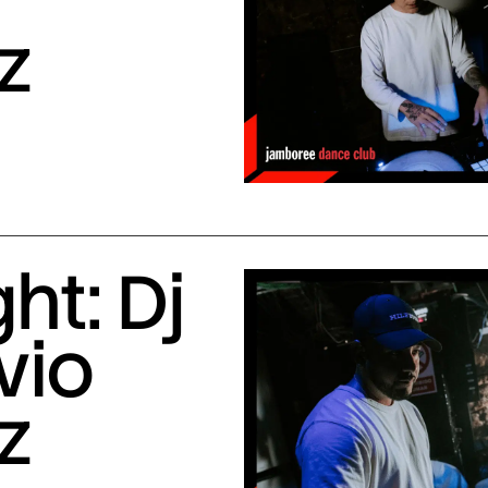
z
ht: Dj
vio
z