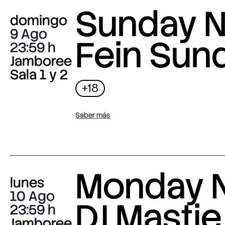
Sunday N
domingo
9 Ago
Fein Sun
23:59
Jamboree
Sala 1 y 2
+18
Saber más
Monday N
lunes
10 Ago
DJ Mastie
23:59
Jamboree