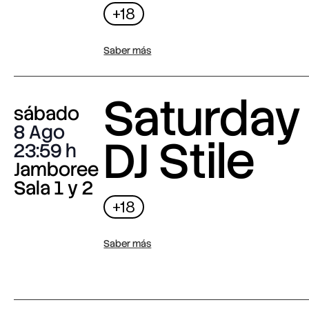
+18
Saber más
Saturday 
sábado
8 Ago
DJ Stile
23:59
Jamboree
Sala 1 y 2
+18
Saber más