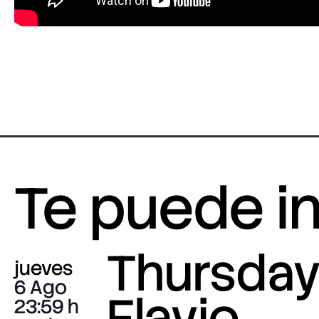
Te puede i
Thursday 
jueves
6 Ago
Flavio
23:59