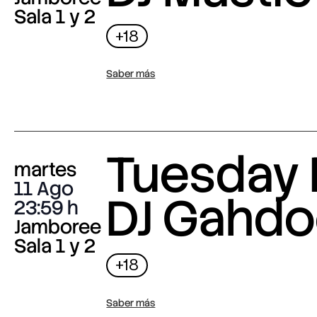
Sala 1 y 2
+18
Saber más
Tuesday 
martes
11 Ago
DJ Gahdo
23:59
Jamboree
Sala 1 y 2
+18
Saber más