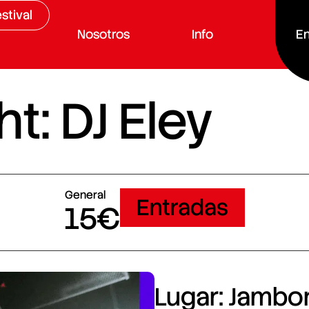
stival
Nosotros
Info
En
t: DJ Eley
General
Entradas
15€
Lugar: Jambore