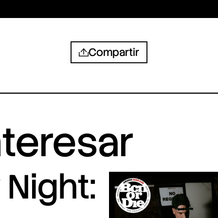
Compartir
nteresar
Night: