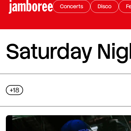
Concerts
Disco
Fe
Saturday Nigh
+18