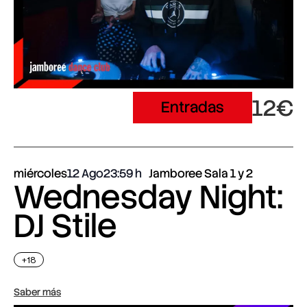
12€
Entradas
miércoles
12 Ago
23:59
Jamboree Sala 1 y 2
Wednesday Night:
DJ Stile
+18
Saber más