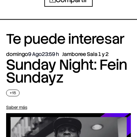
Te puede interesar
domingo
9 Ago
23:59
Jamboree Sala 1 y 2
Sunday Night: Fein
Sundayz
+18
Saber más