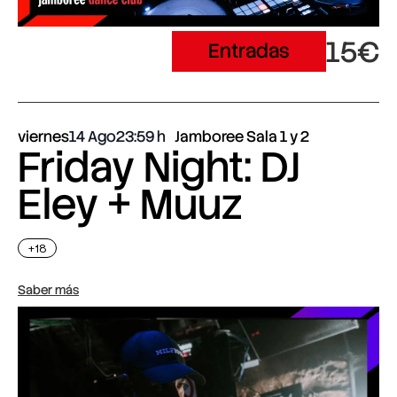
15€
Entradas
viernes
14 Ago
23:59
Jamboree Sala 1 y 2
Friday Night: DJ
Eley + Muuz
+18
Saber más