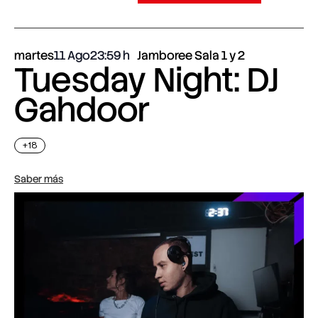
martes
11 Ago
23:59
Jamboree Sala 1 y 2
Tuesday Night: DJ
Gahdoor
+18
Saber más