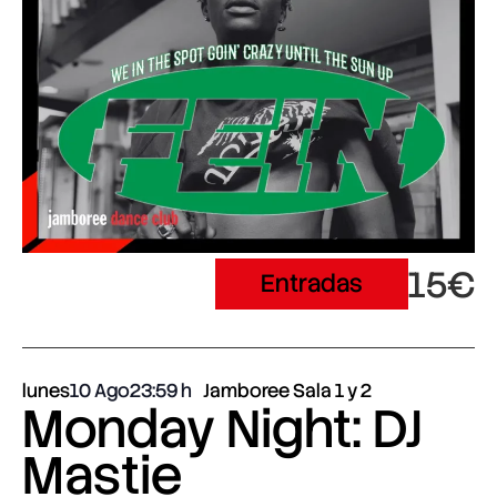
15€
Entradas
lunes
10 Ago
23:59
Jamboree Sala 1 y 2
Monday Night: DJ
Mastie