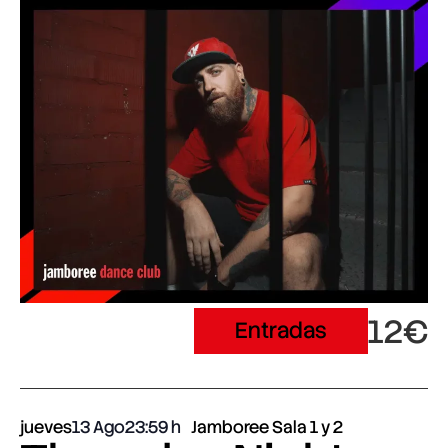
12€
Entradas
jueves
13 Ago
23:59
Jamboree Sala 1 y 2