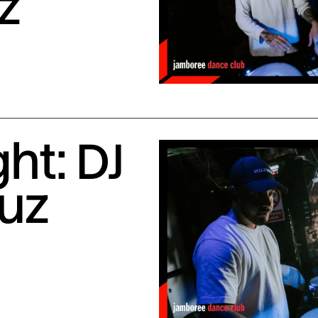
z
ht: DJ
uuz