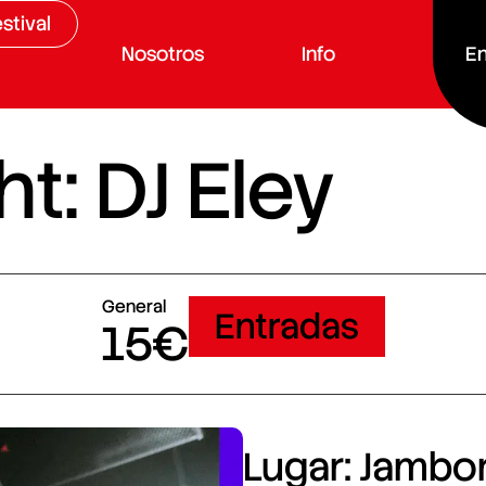
stival
Nosotros
Info
En
t: DJ Eley
General
Entradas
15€
Lugar: Jambore