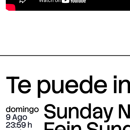
Te puede i
Sunday N
domingo
9 Ago
Fein Sun
23:59