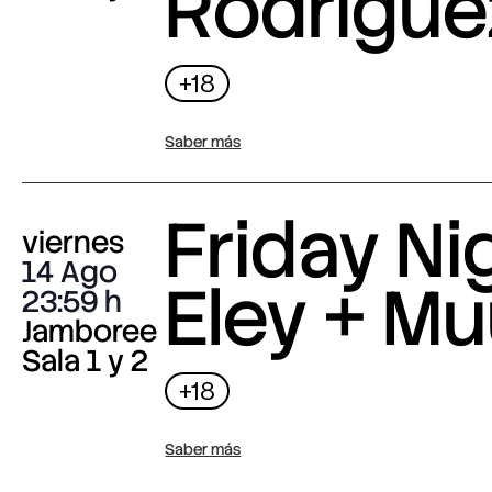
Rodrigue
+18
Saber más
Friday Nig
viernes
14 Ago
Eley + M
23:59
Jamboree
Sala 1 y 2
+18
Saber más