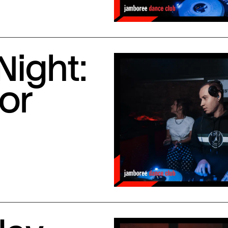
Night:
or