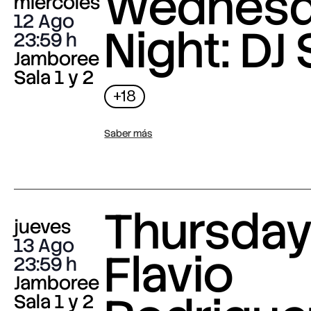
Wednes
miércoles
12 Ago
Night: DJ 
23:59
Jamboree
Sala 1 y 2
+18
Saber más
Thursday 
jueves
13 Ago
Flavio
23:59
Jamboree
Sala 1 y 2