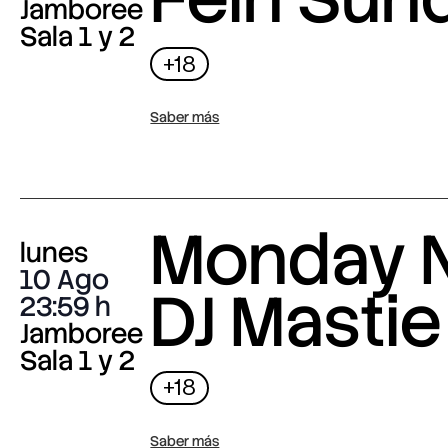
Jamboree
Sala 1 y 2
+18
Saber más
Monday N
lunes
10 Ago
DJ Mastie
23:59
Jamboree
Sala 1 y 2
+18
Saber más