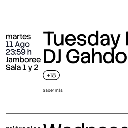
Tuesday 
martes
11 Ago
DJ Gahdo
23:59
Jamboree
Sala 1 y 2
+18
Saber más