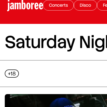
Concerts
Disco
Fe
Saturday Nigh
+18