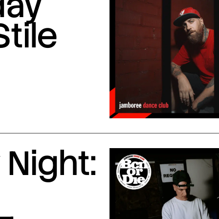
day
Stile
Night: