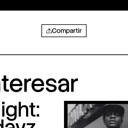
Compartir
nteresar
ight:
dayz