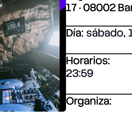
17 · 08002 B
Día:
sábado
,
Horarios:
23:59
Organiza: