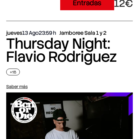
12€
Entradas
jueves
13 Ago
23:59
Jamboree Sala 1 y 2
Thursday Night:
Flavio Rodriguez
+18
Saber más