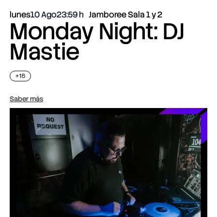
lunes
10 Ago
23:59
Jamboree Sala 1 y 2
Monday Night: DJ
Mastie
+18
Saber más