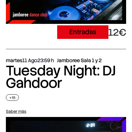
12€
Entradas
martes
11 Ago
23:59
Jamboree Sala 1 y 2
Tuesday Night: DJ
Gahdoor
+18
Saber más