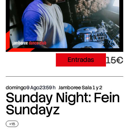
15€
Entradas
domingo
9 Ago
23:59
Jamboree Sala 1 y 2
Sunday Night: Fein
Sundayz
+18