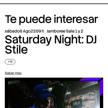
Te puede interesar
sábado
8 Ago
23:59
Jamboree Sala 1 y 2
Saturday Night: DJ
Stile
+18
Saber más