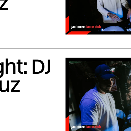
z
ht: DJ
uuz