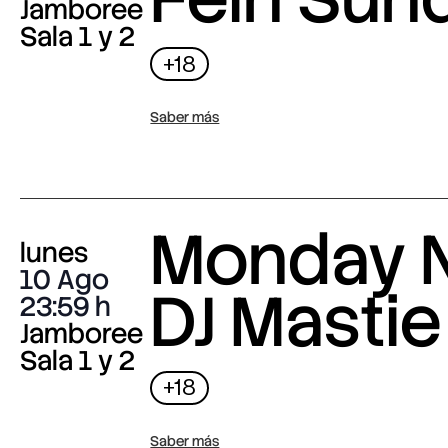
Jamboree
Sala 1 y 2
+18
Saber más
Monday N
lunes
10 Ago
DJ Mastie
23:59
Jamboree
Sala 1 y 2
+18
Saber más