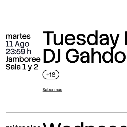
Tuesday 
martes
11 Ago
DJ Gahdo
23:59
Jamboree
Sala 1 y 2
+18
Saber más