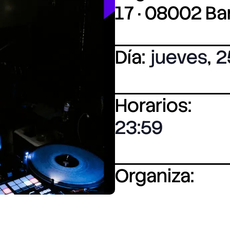
17 · 08002 B
Día:
jueves
,
2
Horarios:
23:59
Organiza: