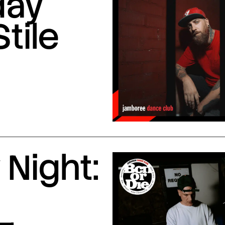
day
Stile
Night: