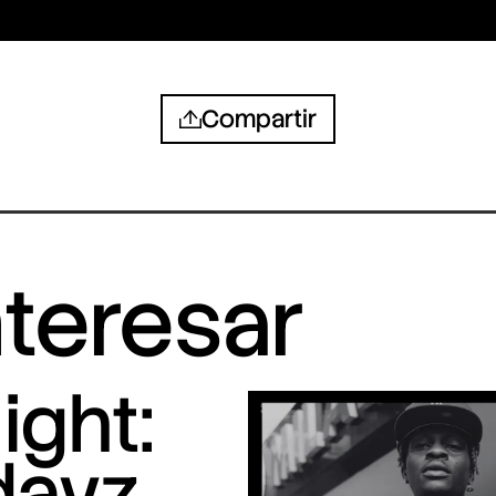
Compartir
nteresar
ight:
dayz