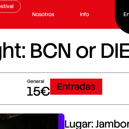
stival
Nosotros
Info
En
ht: BCN or DI
General
Entradas
15€
Lugar: Jambore