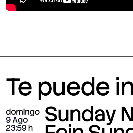
Te puede i
Sunday N
domingo
9 Ago
Fein Sun
23:59