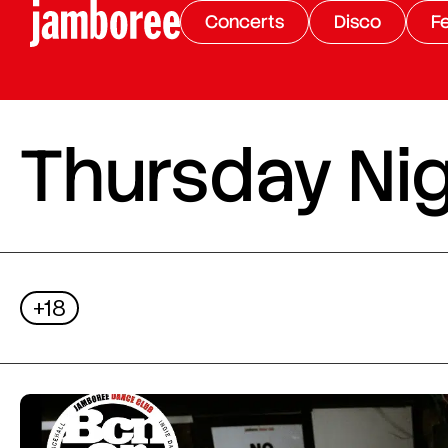
Concerts
Disco
Fe
Thursday Nig
+18