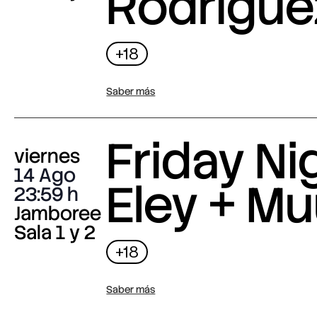
Rodrigue
+18
Saber más
Friday Nig
viernes
14 Ago
Eley + M
23:59
Jamboree
Sala 1 y 2
+18
Saber más