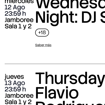
Wednes
miércoles
12 Ago
Night: DJ 
23:59
Jamboree
Sala 1 y 2
+18
Saber más
Thursday 
jueves
13 Ago
Flavio
23:59
Jamboree
Sala 1 y 2