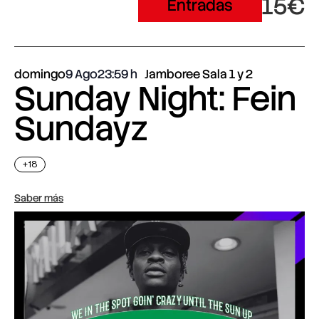
15€
Entradas
domingo
9 Ago
23:59
Jamboree Sala 1 y 2
Sunday Night: Fein
Sundayz
+18
Saber más