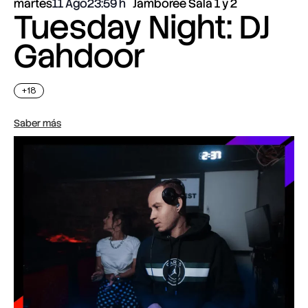
martes
11 Ago
23:59
Jamboree Sala 1 y 2
Tuesday Night: DJ
Gahdoor
+18
Saber más