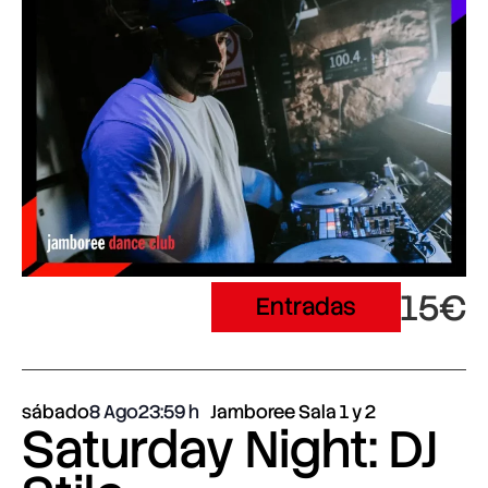
15€
Entradas
sábado
8 Ago
23:59
Jamboree Sala 1 y 2
Saturday Night: DJ