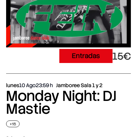
15€
Entradas
lunes
10 Ago
23:59
Jamboree Sala 1 y 2
Monday Night: DJ
Mastie
+18