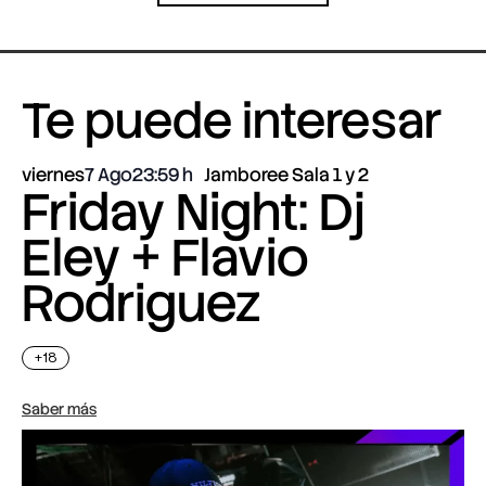
Te puede interesar
viernes
7 Ago
23:59
Jamboree Sala 1 y 2
Friday Night: Dj
Eley + Flavio
Rodriguez
+18
Saber más