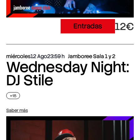
12€
Entradas
miércoles
12 Ago
23:59
Jamboree Sala 1 y 2
Wednesday Night:
DJ Stile
+18
Saber más