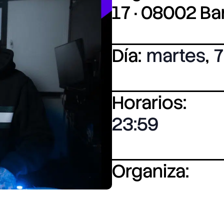
17 · 08002 B
Día:
martes
,
7
Horarios:
23:59
Organiza: