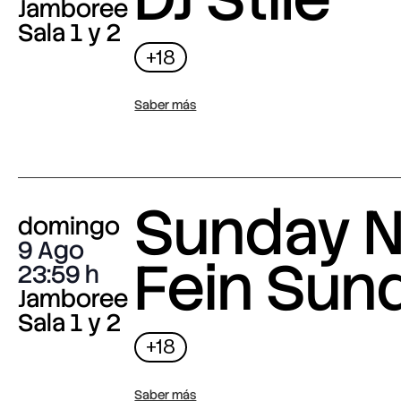
Jamboree
Sala 1 y 2
+18
Saber más
Sunday N
domingo
9 Ago
Fein Sun
23:59
Jamboree
Sala 1 y 2
+18
Saber más