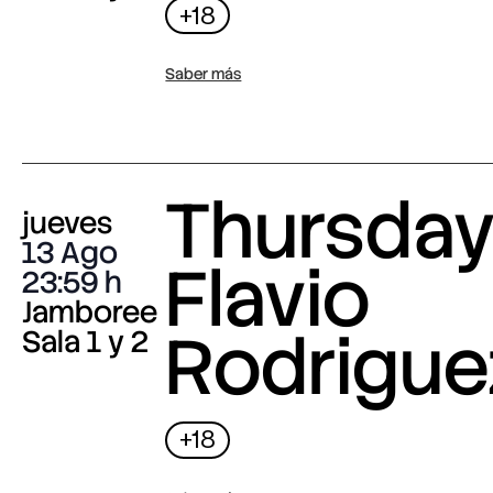
+18
Saber más
Thursday 
jueves
13 Ago
Flavio
23:59
Jamboree
Rodrigue
Sala 1 y 2
+18