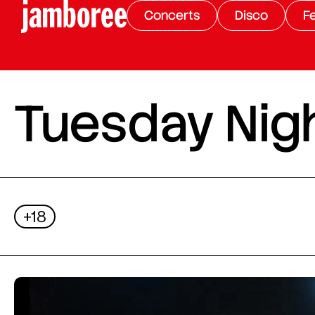
Concerts
Disco
Fe
Tuesday Nigh
+18