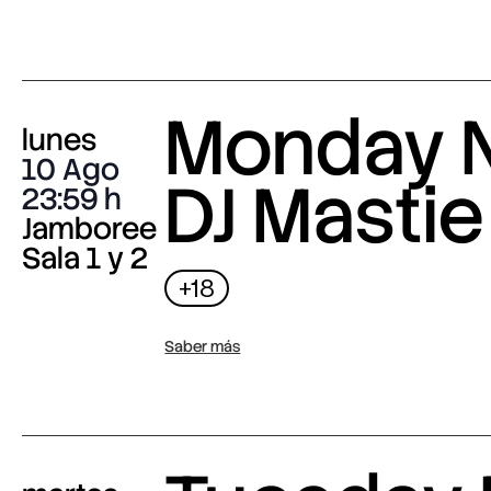
Monday N
lunes
10 Ago
DJ Mastie
23:59
Jamboree
Sala 1 y 2
+18
Saber más