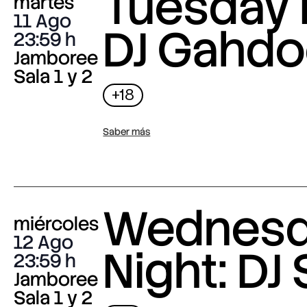
Tuesday 
martes
11 Ago
DJ Gahdo
23:59
Jamboree
Sala 1 y 2
+18
Saber más
Wednes
miércoles
12 Ago
Night: DJ 
23:59
Jamboree
Sala 1 y 2