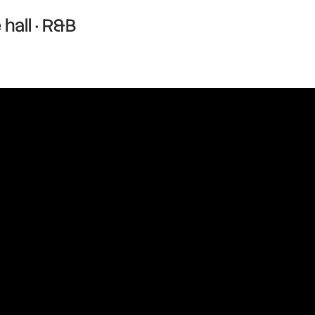
hall · R&B