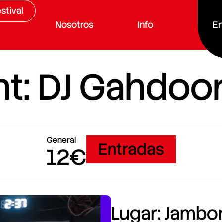
stival
Nosotros
Info
En
t: DJ Gahdoo
General
Entradas
12€
Lugar: Jambore