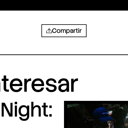
Compartir
nteresar
Night: