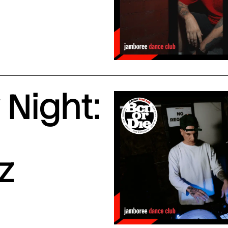
Night:
z