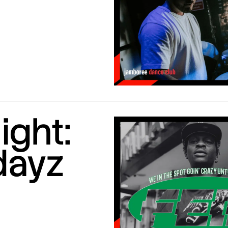
ight:
dayz