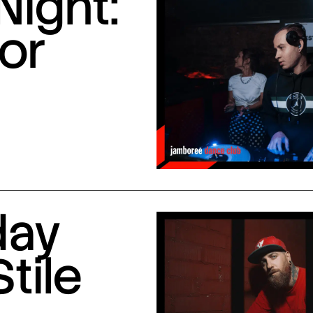
Night:
or
day
Stile