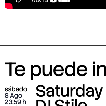
Te puede i
Saturday 
sábado
8 Ago
DJ Stile
23:59