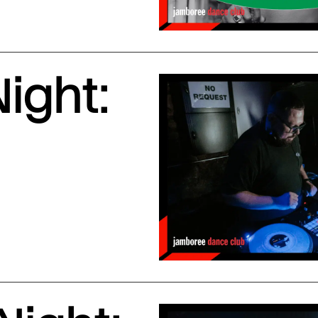
ight: