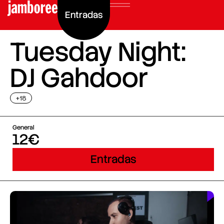
Entradas
Tuesday Night:
DJ Gahdoor
+18
General
12€
Entradas