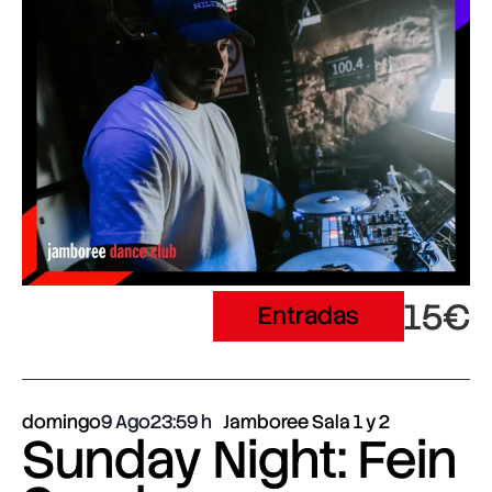
15€
Entradas
domingo
9 Ago
23:59
Jamboree Sala 1 y 2
Sunday Night: Fein