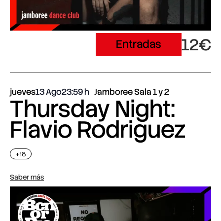
12€
Entradas
jueves
13 Ago
23:59
Jamboree Sala 1 y 2
Thursday Night:
Flavio Rodriguez
+18
Saber más