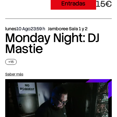
15€
Entradas
lunes
10 Ago
23:59
Jamboree Sala 1 y 2
Monday Night: DJ
Mastie
+18
Saber más