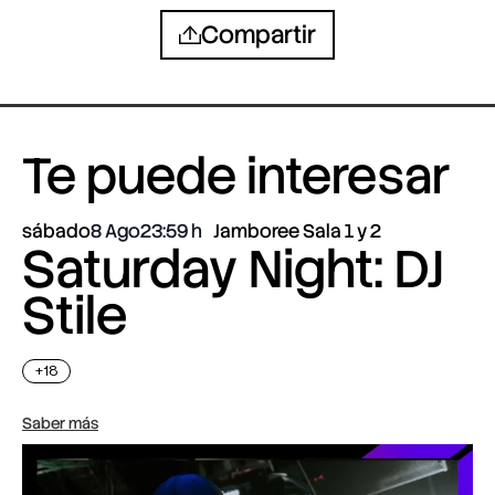
Compartir
Te puede interesar
sábado
8 Ago
23:59
Jamboree Sala 1 y 2
Saturday Night: DJ
Stile
+18
Saber más