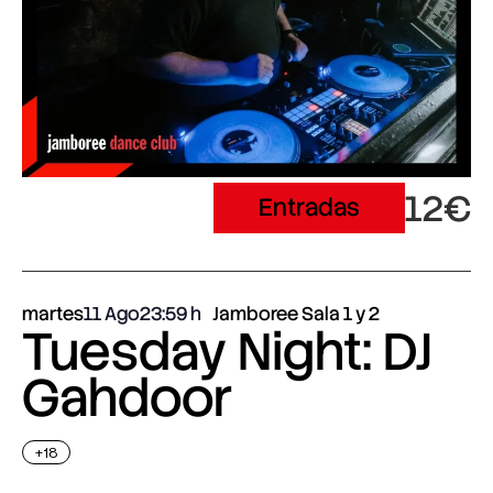
12€
Entradas
martes
11 Ago
23:59
Jamboree Sala 1 y 2
Tuesday Night: DJ
Gahdoor
+18