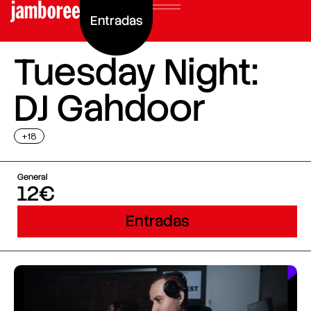
Entradas
Tuesday Night:
DJ Gahdoor
+18
General
12€
Entradas