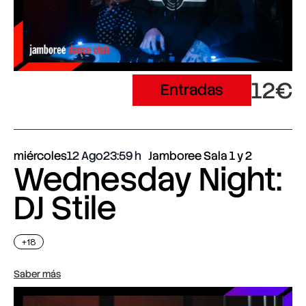
12€
Entradas
miércoles
12 Ago
23:59
Jamboree Sala 1 y 2
Wednesday Night:
DJ Stile
+18
Saber más