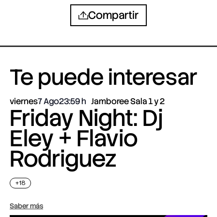
Compartir
Te puede interesar
viernes
7 Ago
23:59
Jamboree Sala 1 y 2
Friday Night: Dj
Eley + Flavio
Rodriguez
+18
Saber más