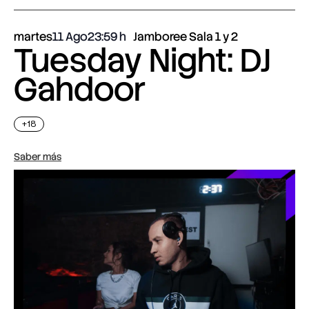
martes
11 Ago
23:59
Jamboree Sala 1 y 2
Tuesday Night: DJ
Gahdoor
+18
Saber más