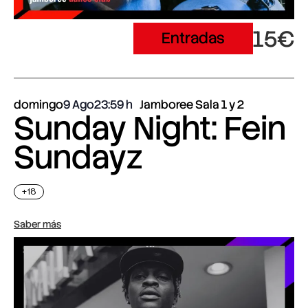
15€
Entradas
domingo
9 Ago
23:59
Jamboree Sala 1 y 2
Sunday Night: Fein
Sundayz
+18
Saber más