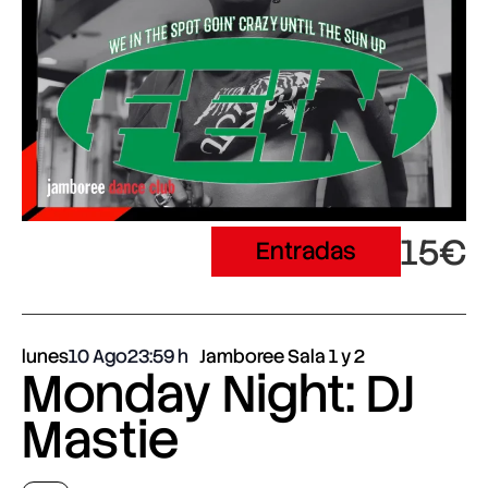
15€
Entradas
lunes
10 Ago
23:59
Jamboree Sala 1 y 2
Monday Night: DJ
Mastie