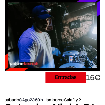
15€
Entradas
sábado
8 Ago
23:59
Jamboree Sala 1 y 2