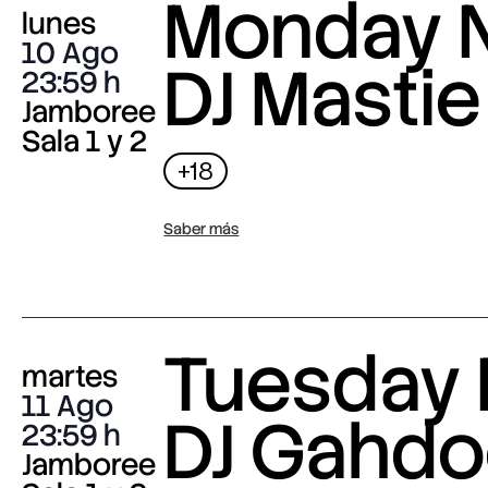
Monday N
lunes
10 Ago
DJ Mastie
23:59
Jamboree
Sala 1 y 2
+18
Saber más
Tuesday 
martes
11 Ago
DJ Gahdo
23:59
Jamboree