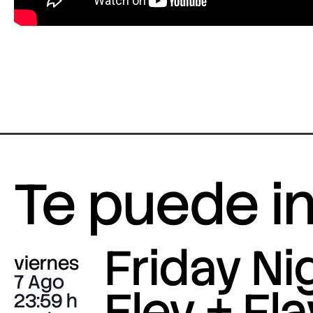
Te puede i
Friday Nig
viernes
7 Ago
Eley + Fla
23:59