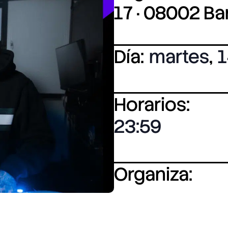
17 · 08002 B
Día:
martes
,
1
Horarios:
23:59
Organiza: