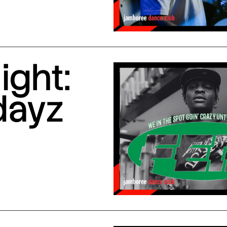
ight:
dayz