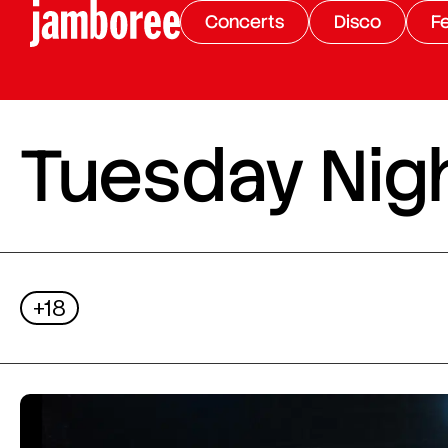
Concerts
Disco
Fe
Tuesday Nigh
+18