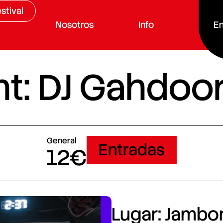
stival
Nosotros
Info
En
t: DJ Gahdoo
General
Entradas
12€
Lugar: Jambore