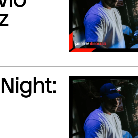
z
Night: