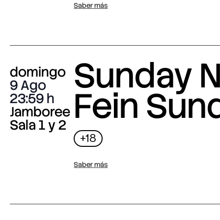
Saber más
Sunday N
domingo
9 Ago
Fein Sun
23:59
Jamboree
Sala 1 y 2
+18
Saber más