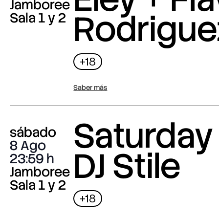
Jamboree
Rodrigue
Sala 1 y 2
+18
Saber más
Saturday 
sábado
8 Ago
DJ Stile
23:59
Jamboree
Sala 1 y 2
+18