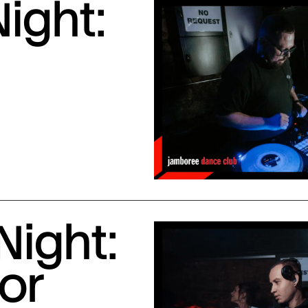
ight:
Night:
or