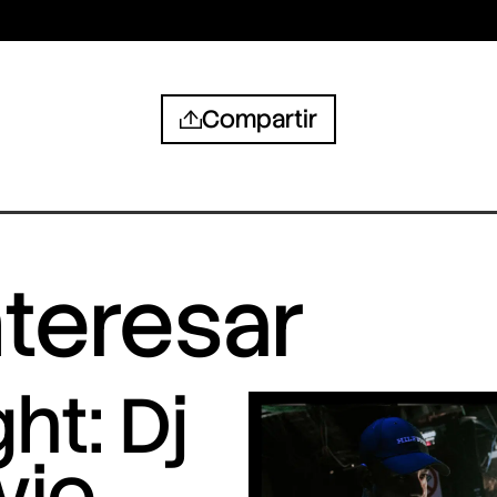
Compartir
nteresar
ht: Dj
vio