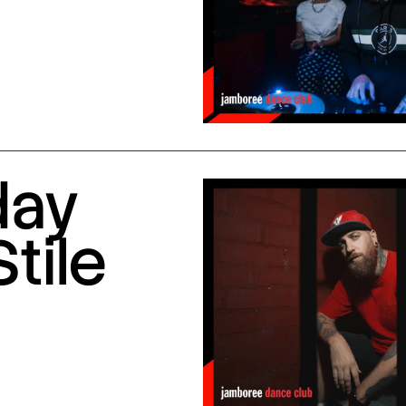
day
Stile