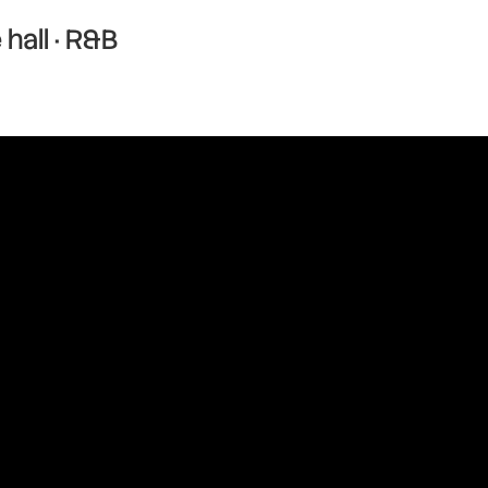
hall · R&B