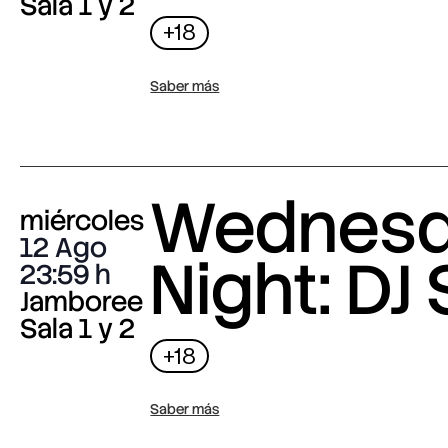
Sala 1 y 2
+18
Saber más
Wednes
miércoles
12 Ago
Night: DJ 
23:59
Jamboree
Sala 1 y 2
+18
Saber más