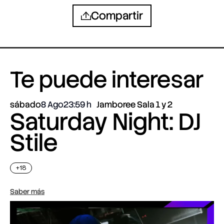
Compartir
Te puede interesar
sábado
8 Ago
23:59
Jamboree Sala 1 y 2
Saturday Night: DJ
Stile
+18
Saber más