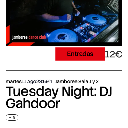
12€
Entradas
martes
11 Ago
23:59
Jamboree Sala 1 y 2
Tuesday Night: DJ
Gahdoor
+18