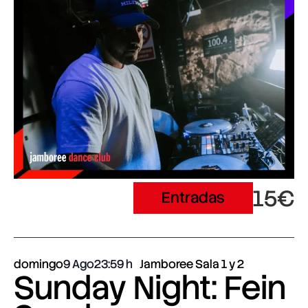
15€
Entradas
domingo
9 Ago
23:59
Jamboree Sala 1 y 2
Sunday Night: Fein