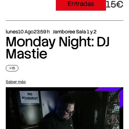
15€
Entradas
lunes
10 Ago
23:59
Jamboree Sala 1 y 2
Monday Night: DJ
Mastie
+18
Saber más