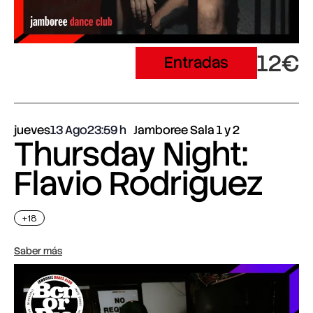
12€
Entradas
jueves
13 Ago
23:59
Jamboree Sala 1 y 2
Thursday Night:
Flavio Rodriguez
+18
Saber más