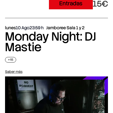
15€
Entradas
lunes
10 Ago
23:59
Jamboree Sala 1 y 2
Monday Night: DJ
Mastie
+18
Saber más