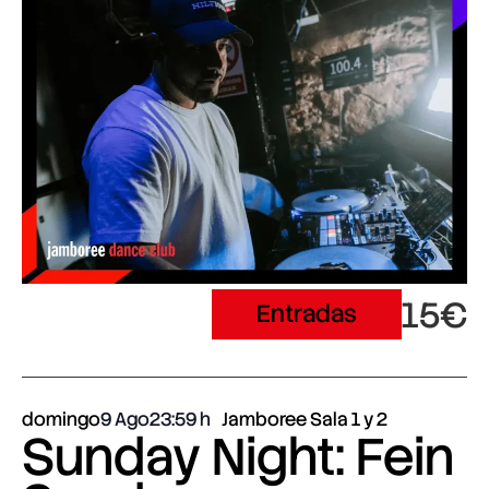
15€
Entradas
domingo
9 Ago
23:59
Jamboree Sala 1 y 2
Sunday Night: Fein