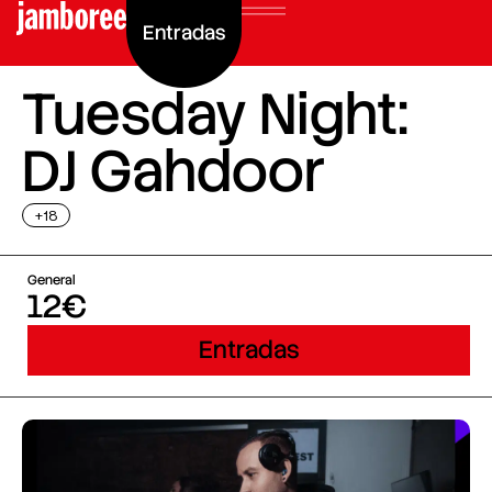
Entradas
Tuesday Night:
DJ Gahdoor
+18
General
12€
Entradas