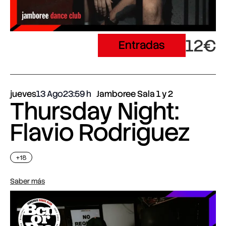
12€
Entradas
jueves
13 Ago
23:59
Jamboree Sala 1 y 2
Thursday Night:
Flavio Rodriguez
+18
Saber más