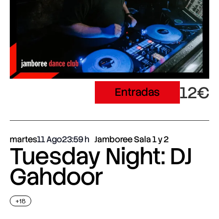
12€
Entradas
martes
11 Ago
23:59
Jamboree Sala 1 y 2
Tuesday Night: DJ
Gahdoor
+18