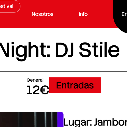
stival
Nosotros
Info
En
ght: DJ Stile
General
Entradas
12€
Lugar: Jambore