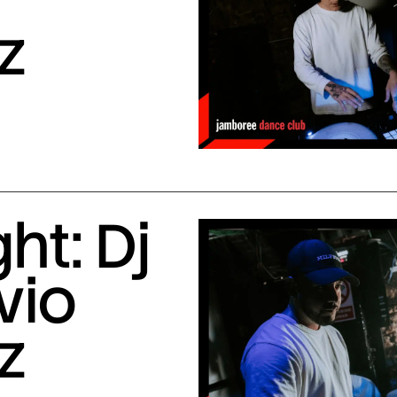
z
ht: Dj
vio
z