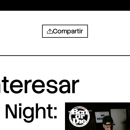
Compartir
nteresar
Night: