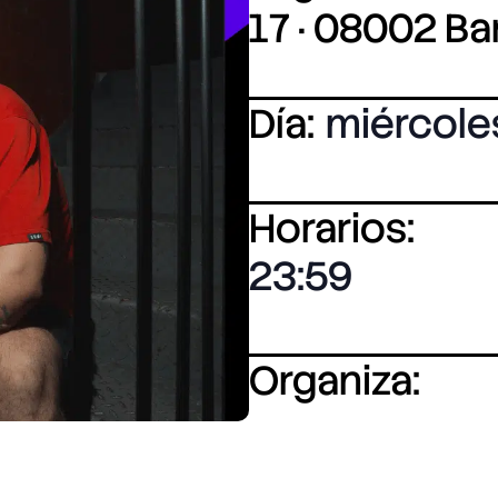
17 · 08002 B
Día:
miércole
Horarios:
23:59
Organiza: