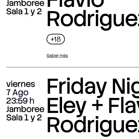
Jamboree
Rodrigue
Sala 1 y 2
+18
Saber más
Friday Nig
viernes
7 Ago
Eley + Fla
23:59
Jamboree
Rodrigue
Sala 1 y 2