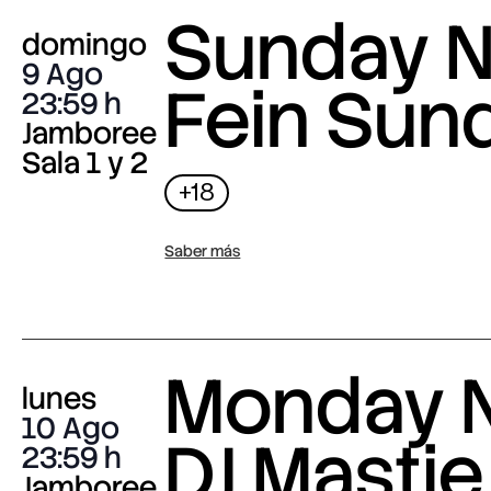
Sunday N
domingo
9 Ago
Fein Sun
23:59
Jamboree
Sala 1 y 2
+18
Saber más
Monday N
lunes
10 Ago
DJ Mastie
23:59
Jamboree