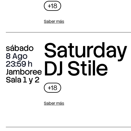
+18
Saber más
Saturday 
sábado
8 Ago
DJ Stile
23:59
Jamboree
Sala 1 y 2
+18
Saber más