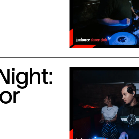
Night:
or