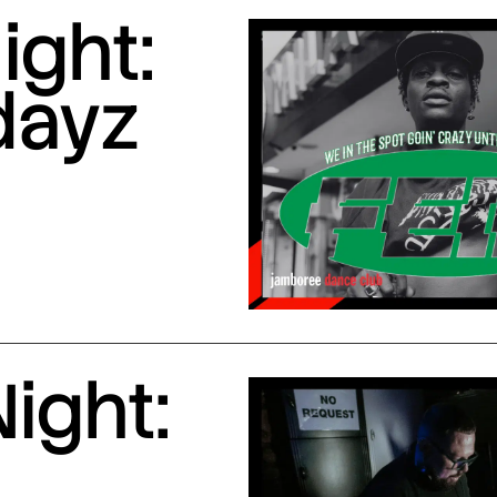
ight:
dayz
ight: