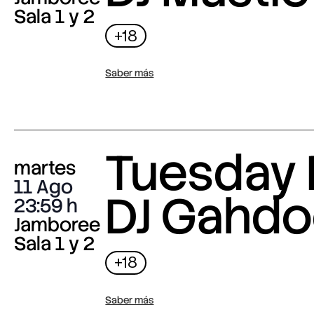
Sala 1 y 2
+18
Saber más
Tuesday 
martes
11 Ago
DJ Gahdo
23:59
Jamboree
Sala 1 y 2
+18
Saber más