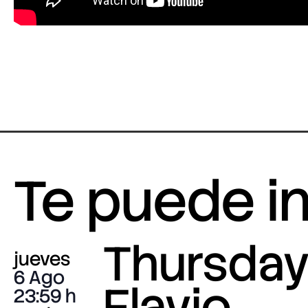
Te puede i
Thursday 
jueves
6 Ago
Flavio
23:59