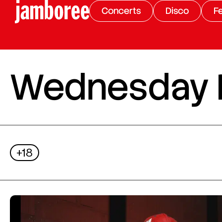
Concerts
Disco
Fe
Wednesday Ni
+18