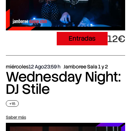
12€
Entradas
miércoles
12 Ago
23:59
Jamboree Sala 1 y 2
Wednesday Night:
DJ Stile
+18
Saber más