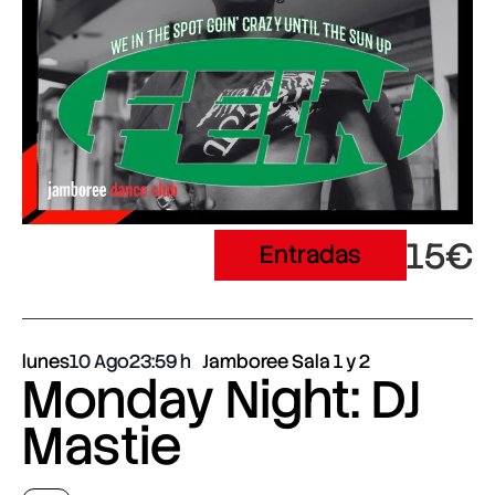
15€
Entradas
lunes
10 Ago
23:59
Jamboree Sala 1 y 2
Monday Night: DJ
Mastie