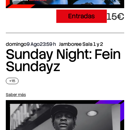
15€
Entradas
domingo
9 Ago
23:59
Jamboree Sala 1 y 2
Sunday Night: Fein
Sundayz
+18
Saber más