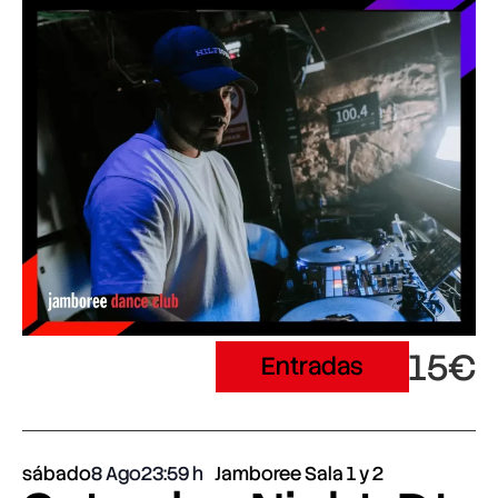
15€
Entradas
sábado
8 Ago
23:59
Jamboree Sala 1 y 2