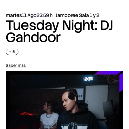
martes
11 Ago
23:59
Jamboree Sala 1 y 2
Tuesday Night: DJ
Gahdoor
+18
Saber más