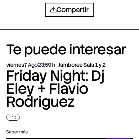
Compartir
Te puede interesar
viernes
7 Ago
23:59
Jamboree Sala 1 y 2
Friday Night: Dj
Eley + Flavio
Rodriguez
+18
Saber más