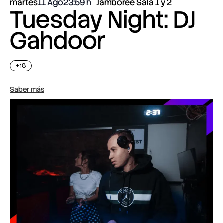
martes
11 Ago
23:59
Jamboree Sala 1 y 2
Tuesday Night: DJ
Gahdoor
+18
Saber más