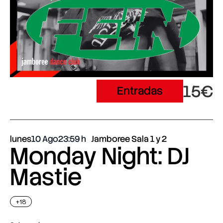
15€
Entradas
lunes
10 Ago
23:59
Jamboree Sala 1 y 2
Monday Night: DJ
Mastie
+18