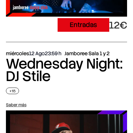
12€
Entradas
miércoles
12 Ago
23:59
Jamboree Sala 1 y 2
Wednesday Night:
DJ Stile
+18
Saber más