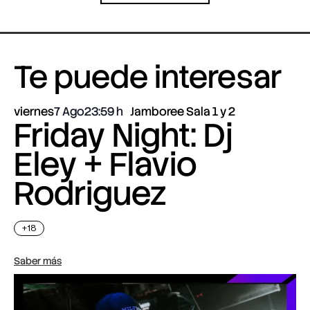
Te puede interesar
viernes
7 Ago
23:59
Jamboree Sala 1 y 2
Friday Night: Dj
Eley + Flavio
Rodriguez
+18
Saber más