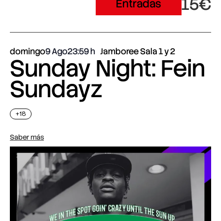
15€
Entradas
domingo
9 Ago
23:59
Jamboree Sala 1 y 2
Sunday Night: Fein
Sundayz
+18
Saber más