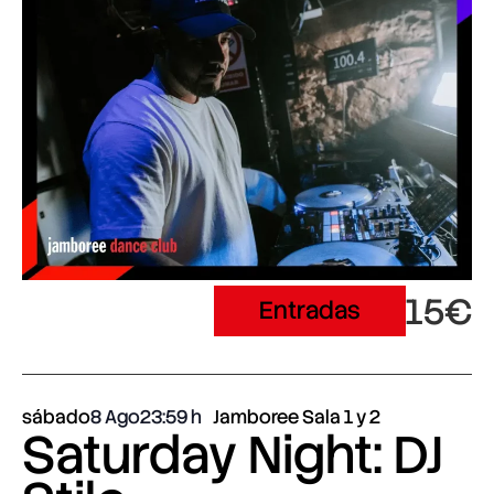
15€
Entradas
sábado
8 Ago
23:59
Jamboree Sala 1 y 2
Saturday Night: DJ