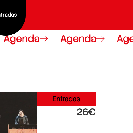
tradas
genda
Agenda
Agen
Entradas
26€