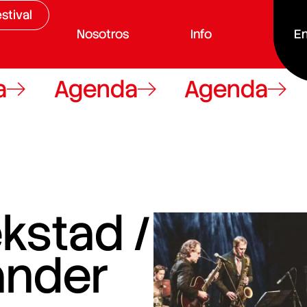
stival
Nosotros
Info
En
Agenda
Agenda
A
kstad /
ander