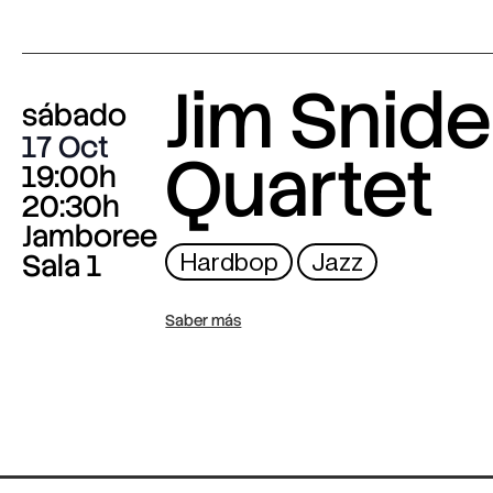
Jim Snide
sábado
17 Oct
Quartet
19:00h
20:30h
Jamboree
Sala 1
Hardbop
Jazz
Saber más