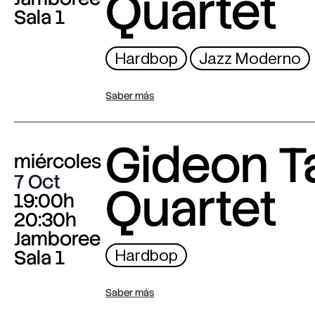
Quartet
Sala 1
Hardbop
Jazz Moderno
Saber más
Gideon T
miércoles
7 Oct
Quartet
19:00h
20:30h
Jamboree
Sala 1
Hardbop
Saber más