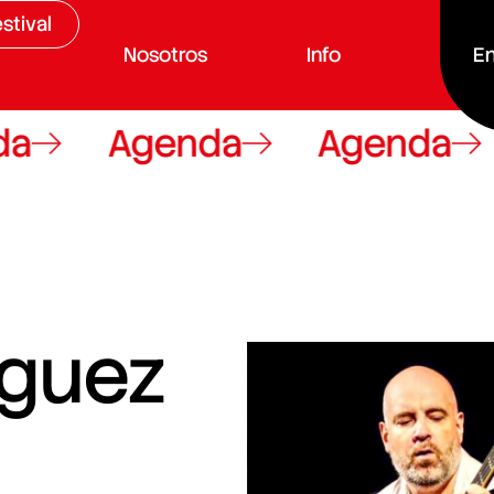
stival
Nosotros
Info
En
a
Agenda
Agenda
íguez