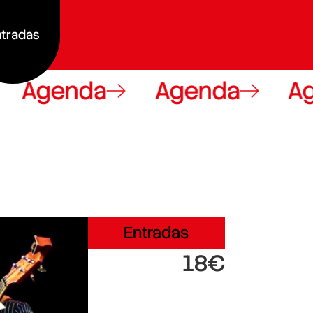
tradas
Agenda
Agenda
Ag
Entradas
18€