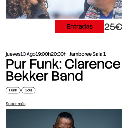
25€
Entradas
jueves
13 Ago
19:00h
20:30h
Jamboree Sala 1
Pur Funk: Clarence
Bekker Band
Funk
Soul
Saber más