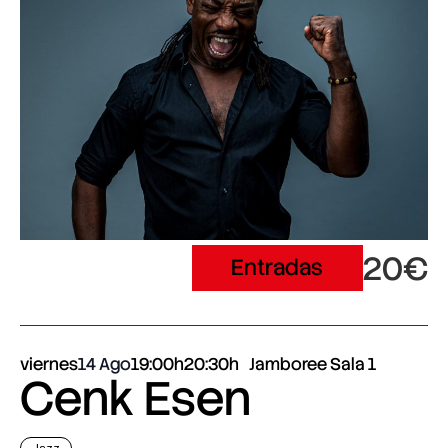
20€
Entradas
viernes
14 Ago
19:00h
20:30h
Jamboree Sala 1
Cenk Esen