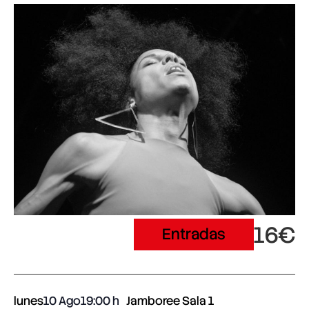
16€
Entradas
lunes
10 Ago
19:00
Jamboree Sala 1