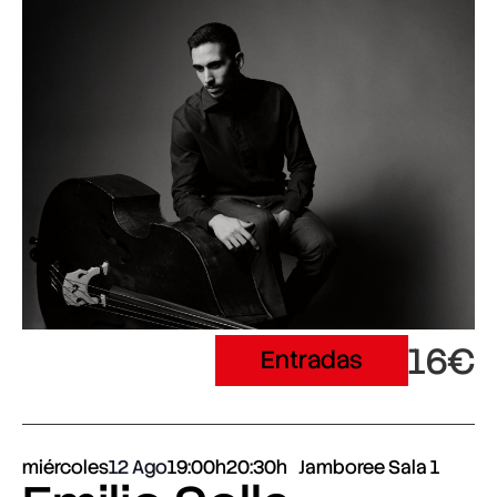
16€
Entradas
miércoles
12 Ago
19:00h
20:30h
Jamboree Sala 1