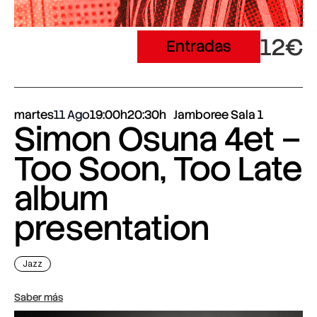
12€
Entradas
martes
11 Ago
19:00h
20:30h
Jamboree Sala 1
Simon Osuna 4et –
Too Soon, Too Late
album
presentation
Jazz
Saber más