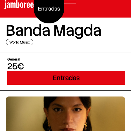
Entradas
Banda Magda
World Music
General
25€
Entradas