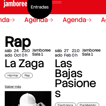
Entradas
nda
Agenda
Agenda
A
Rap
Jamboree
Jamboree
sáb
24
23:0
sáb
27
21:0
Sala 1
Sala 1
ado
Oct
0
ado
Feb
0
La Zaga
Las
Bajas
Hip Hop
Rap
Pasione
Saber más
s
Electrónica
Pop Melòdic