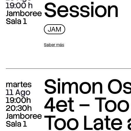
Session
19:00
Jamboree
Sala 1
JAM
Saber más
Simon O
martes
11 Ago
4et – Too
19:00h
20:30h
Too Late
Jamboree
Sala 1