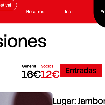
stival
Nosotros
Info
En
siones
General
Socios
Entradas
16€
12€
Lugar: Jambore