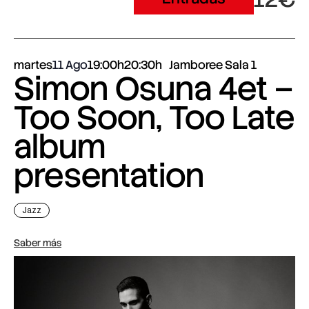
martes
11 Ago
19:00h
20:30h
Jamboree Sala 1
Simon Osuna 4et –
Too Soon, Too Late
album
presentation
Jazz
Saber más