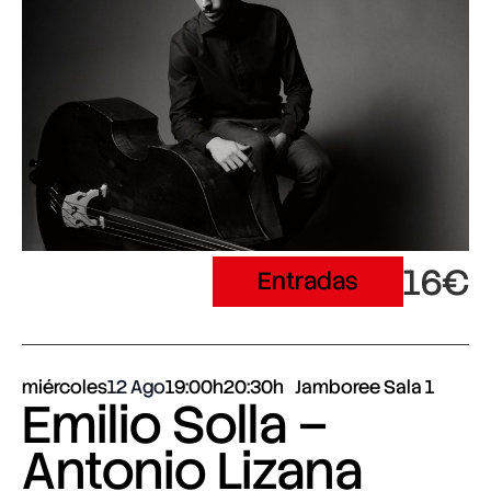
16€
Entradas
miércoles
12 Ago
19:00h
20:30h
Jamboree Sala 1
Emilio Solla –
Antonio Lizana