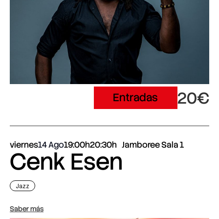
20€
Entradas
viernes
14 Ago
19:00h
20:30h
Jamboree Sala 1
Cenk Esen
Jazz
Saber más