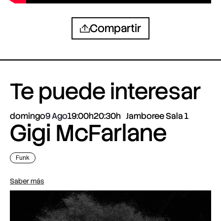
Compartir
Te puede interesar
domingo
9 Ago
19:00h
20:30h
Jamboree Sala 1
Gigi McFarlane
Funk
Saber más