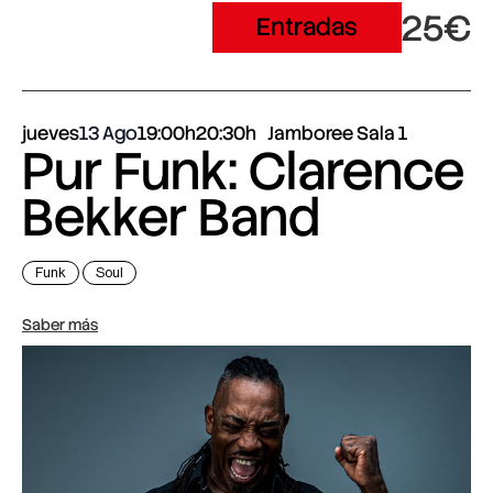
25€
Entradas
jueves
13 Ago
19:00h
20:30h
Jamboree Sala 1
Pur Funk: Clarence
Bekker Band
Funk
Soul
Saber más