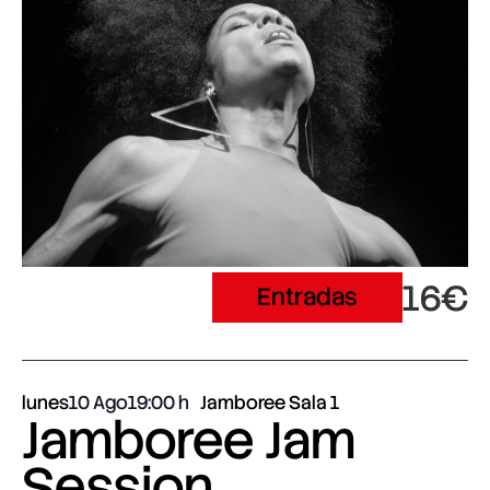
16€
Entradas
lunes
10 Ago
19:00
Jamboree Sala 1
Jamboree Jam
Session