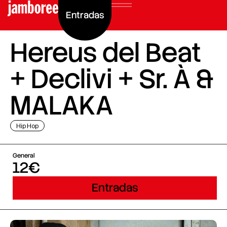
Entradas
Hereus del Beat
+ Declivi + Sr. À &
MALAKA
Hip Hop
General
12€
Entradas