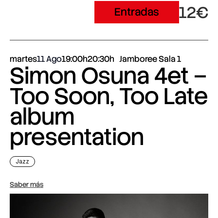
12€
Entradas
martes
11 Ago
19:00h
20:30h
Jamboree Sala 1
Simon Osuna 4et –
Too Soon, Too Late
album
presentation
Jazz
Saber más