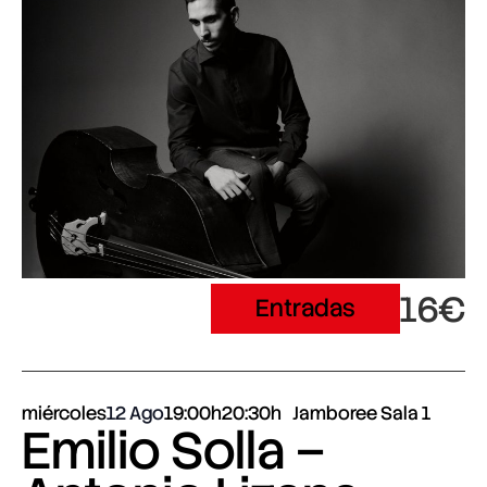
16€
Entradas
miércoles
12 Ago
19:00h
20:30h
Jamboree Sala 1
Emilio Solla –