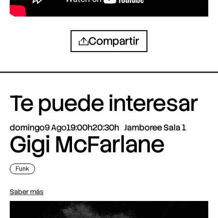
Compartir
Te puede interesar
domingo
9 Ago
19:00h
20:30h
Jamboree Sala 1
Gigi McFarlane
Funk
Saber más