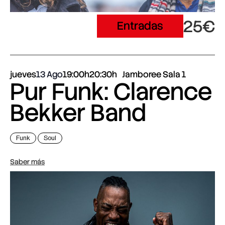
25€
Entradas
jueves
13 Ago
19:00h
20:30h
Jamboree Sala 1
Pur Funk: Clarence
Bekker Band
Funk
Soul
Saber más