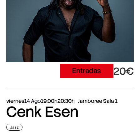
20€
Entradas
viernes
14 Ago
19:00h
20:30h
Jamboree Sala 1
Cenk Esen
Jazz