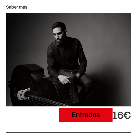
Saber más
16€
Entradas