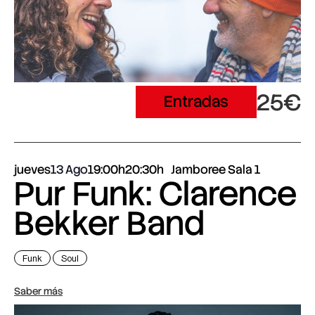
25€
Entradas
jueves
13 Ago
19:00h
20:30h
Jamboree Sala 1
Pur Funk: Clarence
Bekker Band
Funk
Soul
Saber más