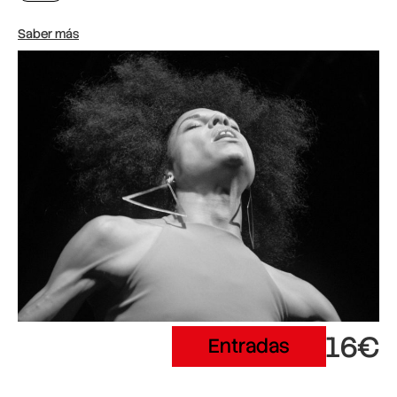
Saber más
16€
Entradas