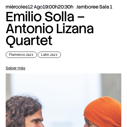
miércoles
12 Ago
19:00h
20:30h
Jamboree Sala 1
Emilio Solla –
Antonio Lizana
Quartet
Flamenco Jazz
Latin Jazz
Saber más