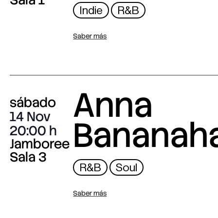
Indie
R&B
Saber más
Anna
sábado
14 Nov
Bananah
20:00
Jamboree
Sala 3
R&B
Soul
Saber más