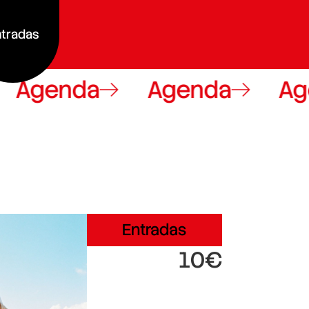
tradas
Agenda
Agenda
Agen
Entradas
10€