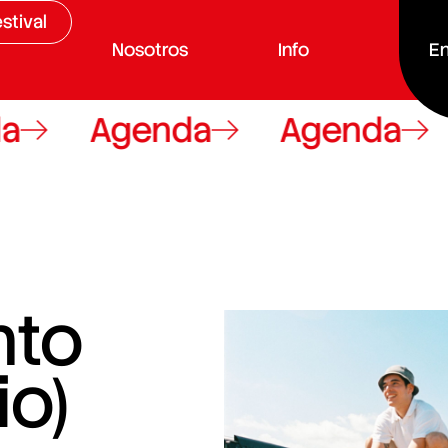
stival
Nosotros
Info
En
Agenda
Agenda
nto
io)