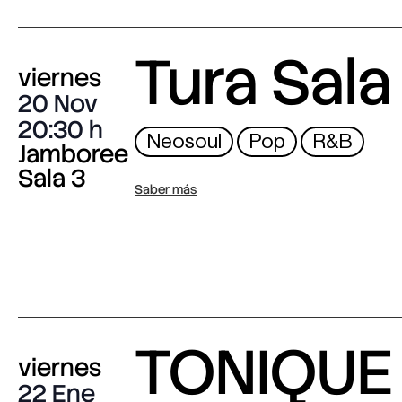
Tura Sala
viernes
20 Nov
20:30
Neosoul
Pop
R&B
Jamboree
Sala 3
Saber más
TONIQUE
viernes
22 Ene