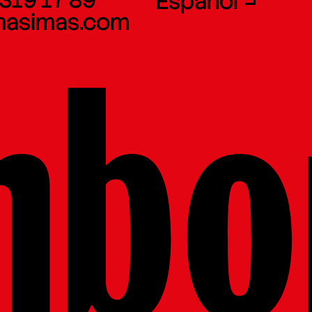
Español
masimas.com