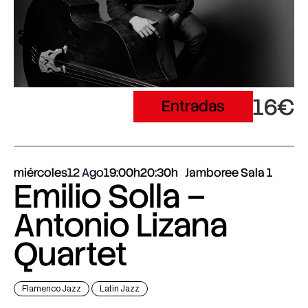
16€
Entradas
miércoles
12 Ago
19:00h
20:30h
Jamboree Sala 1
Emilio Solla –
Antonio Lizana
Quartet
Flamenco Jazz
Latin Jazz