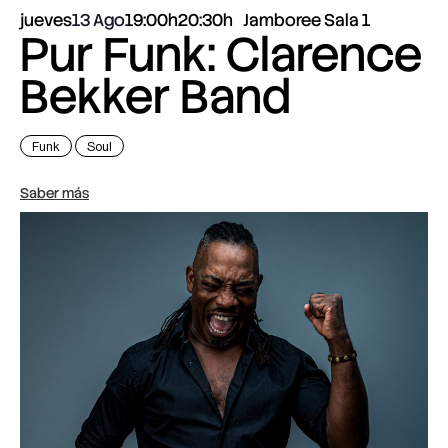
jueves
13 Ago
19:00h
20:30h
Jamboree Sala 1
Pur Funk: Clarence
Bekker Band
Funk
Soul
Saber más