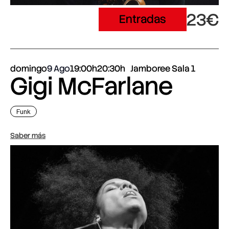
23€
Entradas
domingo
9 Ago
19:00h
20:30h
Jamboree Sala 1
Gigi McFarlane
Funk
Saber más