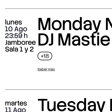
Monday N
lunes
10 Ago
DJ Mastie
23:59
Jamboree
Sala 1 y 2
+18
Saber más
Tuesday 
martes
11 Ago