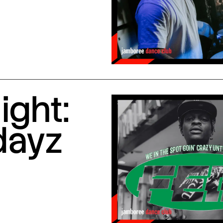
ight:
dayz