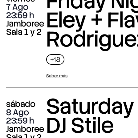
Friday Nig
7 Ago
Eley + Fla
23:59
Jamboree
Rodrigue
Sala 1 y 2
+18
Saber más
Saturday 
sábado
8 Ago
DJ Stile
23:59
Jamboree
Sala 1 y 2