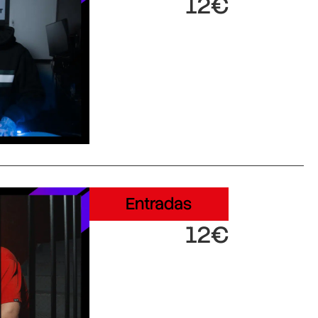
12€
Entradas
12€