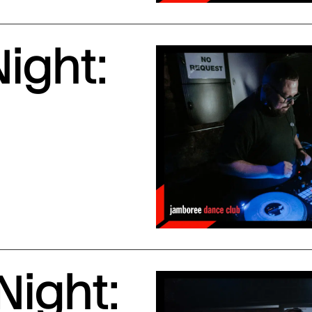
ight:
Night: