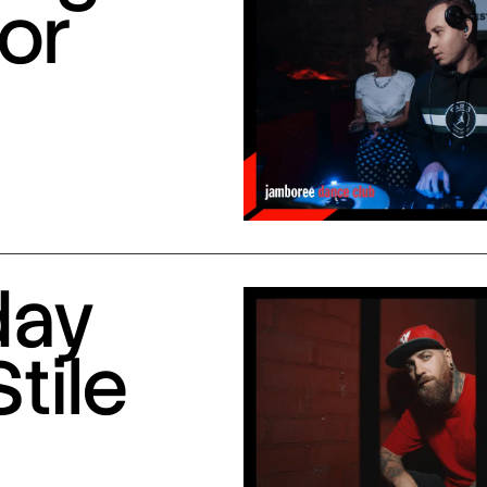
or
day
Stile