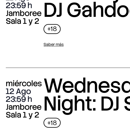
DJ Gahdo
23:59
Jamboree
Sala 1 y 2
+18
Saber más
Wednes
miércoles
12 Ago
Night: DJ 
23:59
Jamboree
Sala 1 y 2
+18