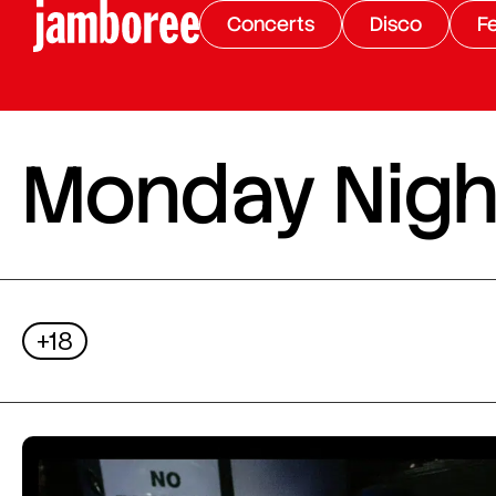
Concerts
Disco
Fe
Monday Night
+18