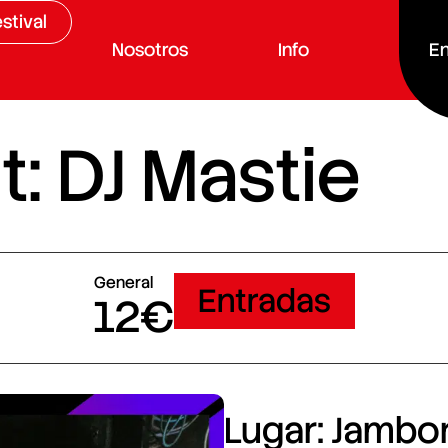
stival
Nosotros
Info
En
: DJ Mastie
General
Entradas
12€
Lugar: Jambore