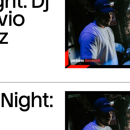
ht: Dj
vio
z
Night: