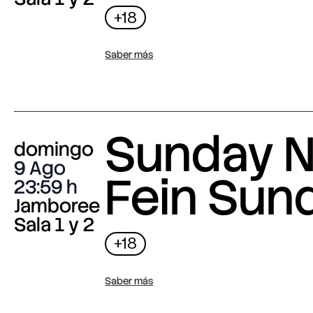
+18
Saber más
Sunday N
domingo
9 Ago
Fein Sun
23:59
Jamboree
Sala 1 y 2
+18
Saber más