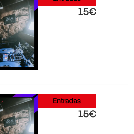
15€
Entradas
15€