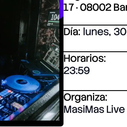
17 · 08002 B
Día:
lunes
,
30
Horarios:
23:59
Organiza:
MasiMas Live