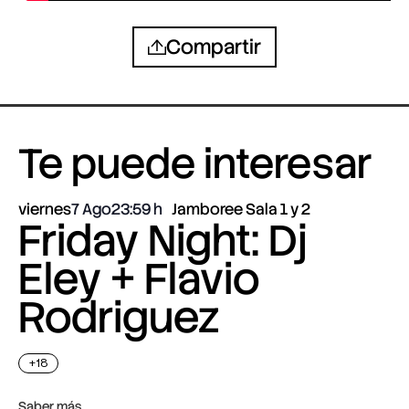
Compartir
Te puede interesar
viernes
7 Ago
23:59
Jamboree Sala 1 y 2
Friday Night: Dj
Eley + Flavio
Rodriguez
+18
Saber más