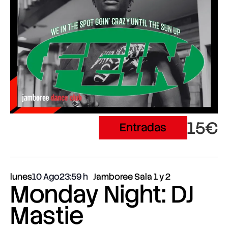
15€
Entradas
lunes
10 Ago
23:59
Jamboree Sala 1 y 2
Monday Night: DJ
Mastie