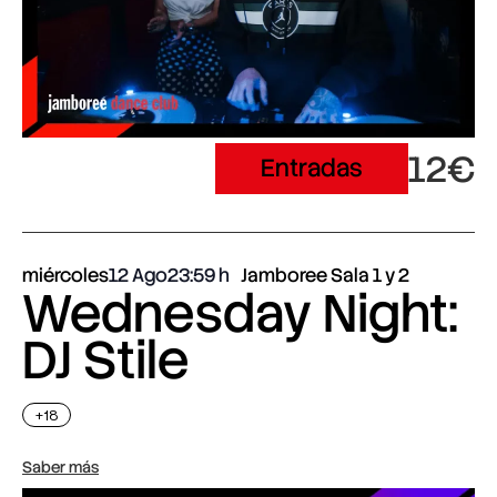
12€
Entradas
miércoles
12 Ago
23:59
Jamboree Sala 1 y 2
Wednesday Night:
DJ Stile
+18
Saber más