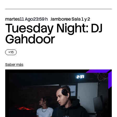
martes
11 Ago
23:59
Jamboree Sala 1 y 2
Tuesday Night: DJ
Gahdoor
+18
Saber más