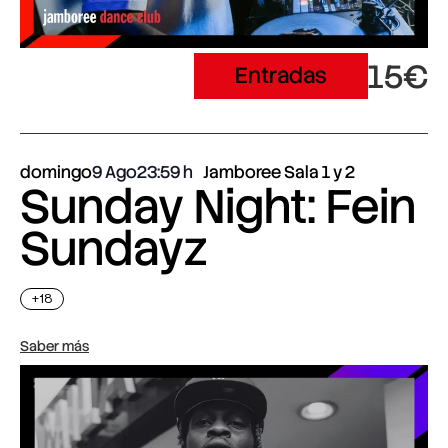
15€
Entradas
domingo
9 Ago
23:59
Jamboree Sala 1 y 2
Sunday Night: Fein
Sundayz
+18
Saber más