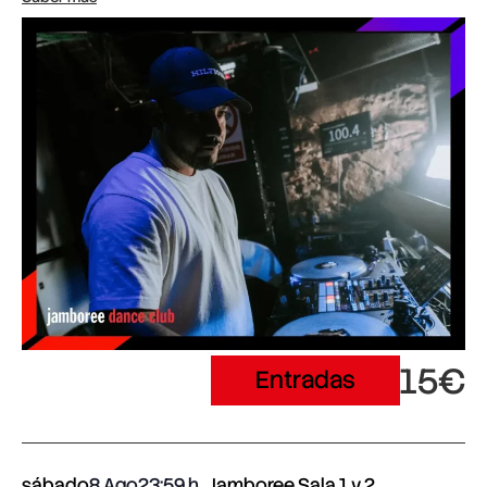
15€
Entradas
sábado
8 Ago
23:59
Jamboree Sala 1 y 2