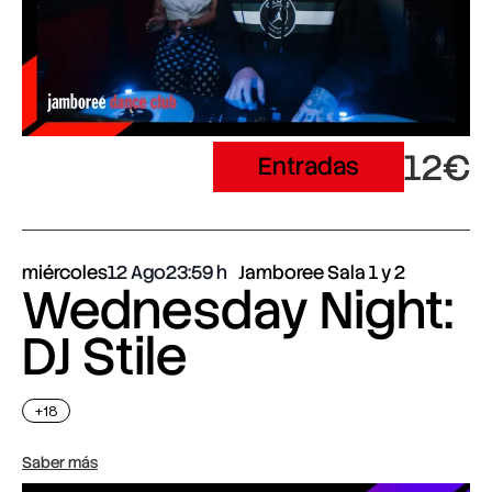
12€
Entradas
miércoles
12 Ago
23:59
Jamboree Sala 1 y 2
Wednesday Night:
DJ Stile
+18
Saber más