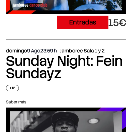
15€
Entradas
domingo
9 Ago
23:59
Jamboree Sala 1 y 2
Sunday Night: Fein
Sundayz
+18
Saber más