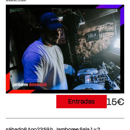
15€
Entradas
sábado
8 Ago
23:59
Jamboree Sala 1 y 2