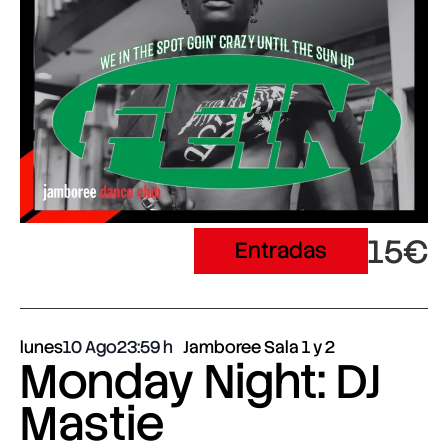
15€
Entradas
lunes
10 Ago
23:59
Jamboree Sala 1 y 2
Monday Night: DJ
Mastie