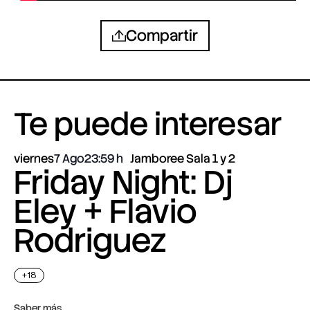
Compartir
Te puede interesar
viernes
7 Ago
23:59
Jamboree Sala 1 y 2
Friday Night: Dj
Eley + Flavio
Rodriguez
+18
Saber más