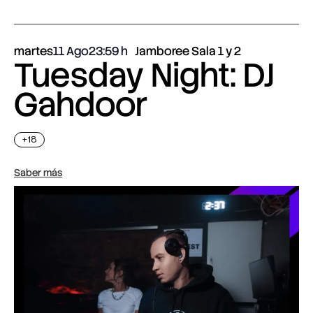
martes
11 Ago
23:59
Jamboree Sala 1 y 2
Tuesday Night: DJ
Gahdoor
+18
Saber más