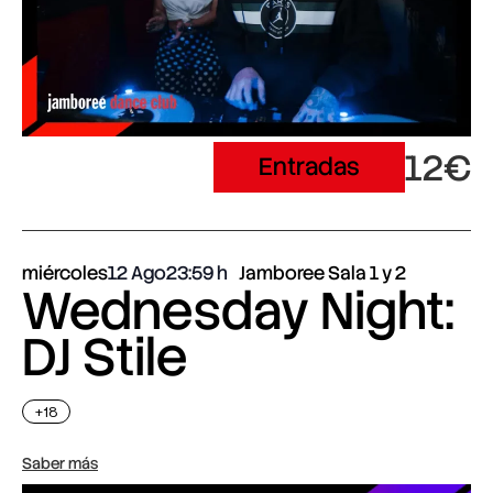
12€
Entradas
miércoles
12 Ago
23:59
Jamboree Sala 1 y 2
Wednesday Night:
DJ Stile
+18
Saber más