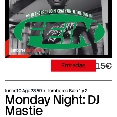
15€
Entradas
lunes
10 Ago
23:59
Jamboree Sala 1 y 2
Monday Night: DJ
Mastie