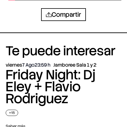
Compartir
Te puede interesar
viernes
7 Ago
23:59
Jamboree Sala 1 y 2
Friday Night: Dj
Eley + Flavio
Rodriguez
+18
Saber más