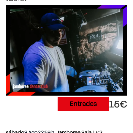
15€
Entradas
sábado
8 Ago
23:59
Jamboree Sala 1 y 2