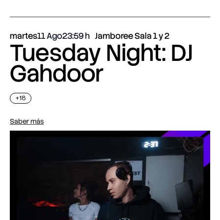
martes
11 Ago
23:59
Jamboree Sala 1 y 2
Tuesday Night: DJ
Gahdoor
+18
Saber más