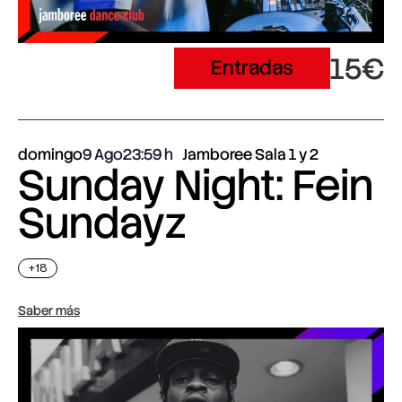
15€
Entradas
domingo
9 Ago
23:59
Jamboree Sala 1 y 2
Sunday Night: Fein
Sundayz
+18
Saber más