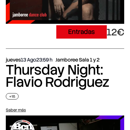
12€
Entradas
jueves
13 Ago
23:59
Jamboree Sala 1 y 2
Thursday Night:
Flavio Rodriguez
+18
Saber más