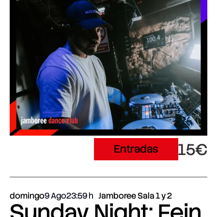
15€
Entradas
domingo
9 Ago
23:59
Jamboree Sala 1 y 2
Sunday Night: Fein