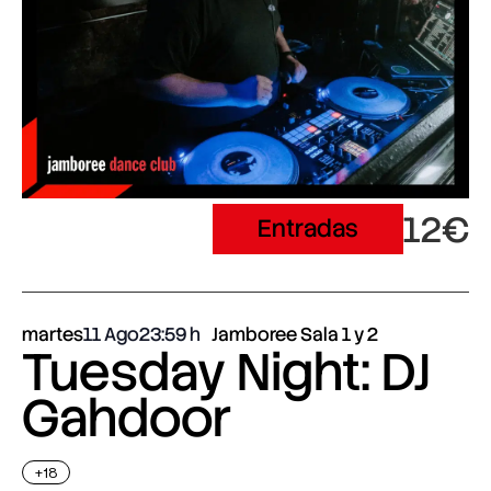
12€
Entradas
martes
11 Ago
23:59
Jamboree Sala 1 y 2
Tuesday Night: DJ
Gahdoor
+18