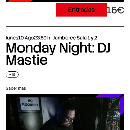
15€
Entradas
lunes
10 Ago
23:59
Jamboree Sala 1 y 2
Monday Night: DJ
Mastie
+18
Saber más