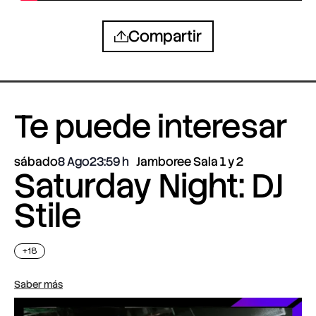
Compartir
Te puede interesar
sábado
8 Ago
23:59
Jamboree Sala 1 y 2
Saturday Night: DJ
Stile
+18
Saber más