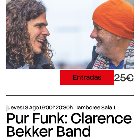
25€
Entradas
jueves
13 Ago
19:00h
20:30h
Jamboree Sala 1
Pur Funk: Clarence
Bekker Band