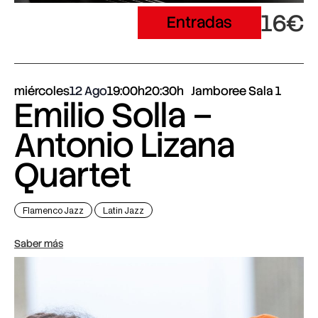
16€
Entradas
miércoles
12 Ago
19:00h
20:30h
Jamboree Sala 1
Emilio Solla –
Antonio Lizana
Quartet
Flamenco Jazz
Latin Jazz
Saber más