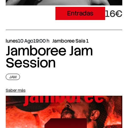
16€
Entradas
lunes
10 Ago
19:00
Jamboree Sala 1
Jamboree Jam
Session
JAM
Saber más