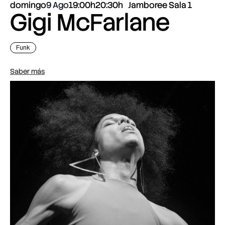
domingo
9 Ago
19:00h
20:30h
Jamboree Sala 1
Gigi McFarlane
Funk
Saber más