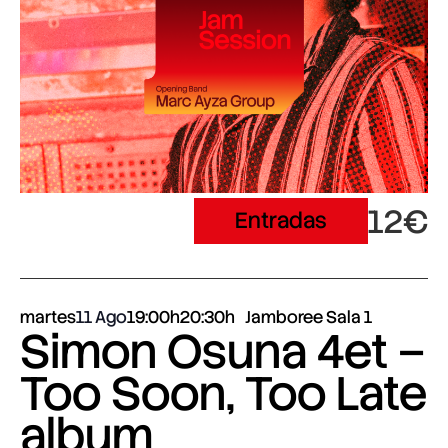
12€
Entradas
martes
11 Ago
19:00h
20:30h
Jamboree Sala 1
Simon Osuna 4et –
Too Soon, Too Late
album