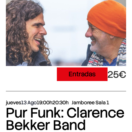
25€
Entradas
jueves
13 Ago
19:00h
20:30h
Jamboree Sala 1
Pur Funk: Clarence
Bekker Band