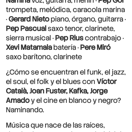
Namina
voz, guitarra, merlin ·
Pep Gol
trompeta, melódica, caracola marina
·
Gerard Nieto
piano, órgano, guitarra ·
Pep Pascual
saxo tenor, clarinete,
sierra musical ·
Pep Rius
contrabajo ·
Xevi Matamala
batería ·
Pere Miró
saxo barítono, clarinete
¿Cómo se encuentran el funk, el jazz,
el soul, el folk y el blues con
Víctor
Català, Joan Fuster, Kafka, Jorge
Amado
y el cine en blanco y negro?
Naminando.
Música que nace de las raíces,