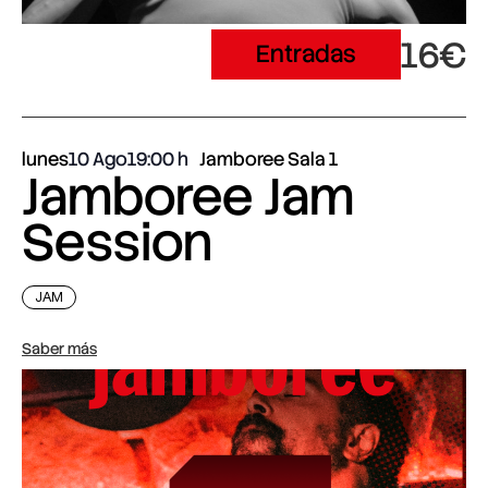
16€
Entradas
lunes
10 Ago
19:00
Jamboree Sala 1
Jamboree Jam
Session
JAM
Saber más