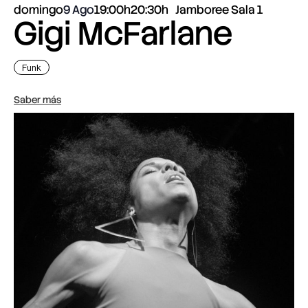
domingo
9 Ago
19:00h
20:30h
Jamboree Sala 1
Gigi McFarlane
Funk
Saber más