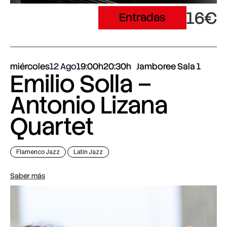
16€
Entradas
miércoles
12 Ago
19:00h
20:30h
Jamboree Sala 1
Emilio Solla –
Antonio Lizana
Quartet
Flamenco Jazz
Latin Jazz
Saber más