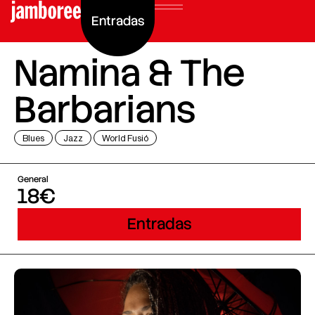
Entradas
Namina & The
Barbarians
Blues
Jazz
World Fusió
General
18€
Entradas