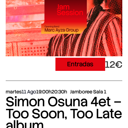
12€
Entradas
martes
11 Ago
19:00h
20:30h
Jamboree Sala 1
Simon Osuna 4et –
Too Soon, Too Late
album