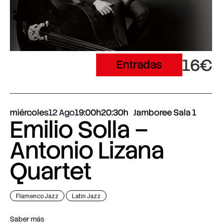
16€
Entradas
miércoles
12 Ago
19:00h
20:30h
Jamboree Sala 1
Emilio Solla –
Antonio Lizana
Quartet
Flamenco Jazz
Latin Jazz
Saber más