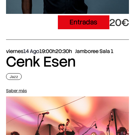
20€
Entradas
viernes
14 Ago
19:00h
20:30h
Jamboree Sala 1
Cenk Esen
Jazz
Saber más