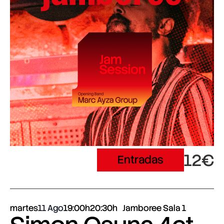
12€
Entradas
martes
11 Ago
19:00h
20:30h
Jamboree Sala 1