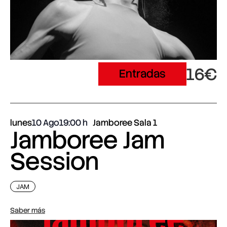
16€
Entradas
lunes
10 Ago
19:00
Jamboree Sala 1
Jamboree Jam
Session
JAM
Saber más