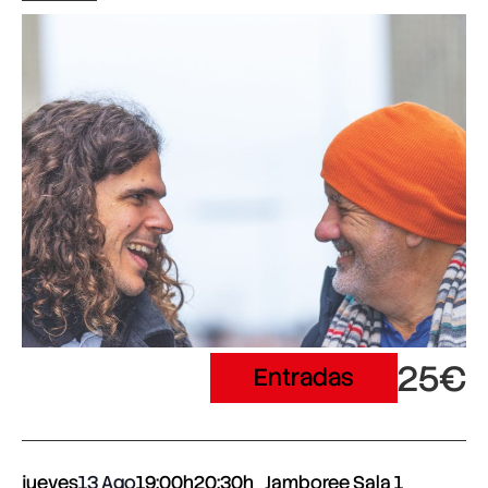
25€
Entradas
jueves
13 Ago
19:00h
20:30h
Jamboree Sala 1