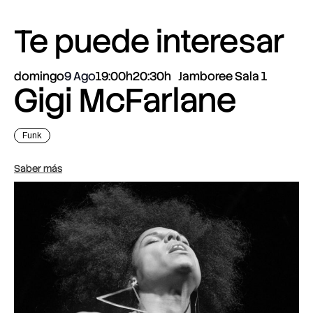
Te puede interesar
domingo
9 Ago
19:00h
20:30h
Jamboree Sala 1
Gigi McFarlane
Funk
Saber más