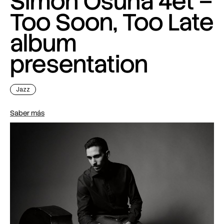
Simon Osuna 4et –
Too Soon, Too Late
album
presentation
Jazz
Saber más