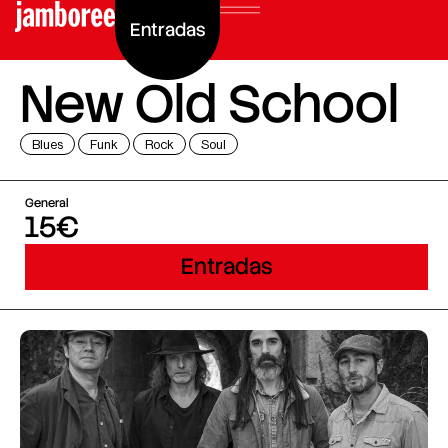
Entradas
New Old School
Blues
Funk
Rock
Soul
General
15€
Entradas