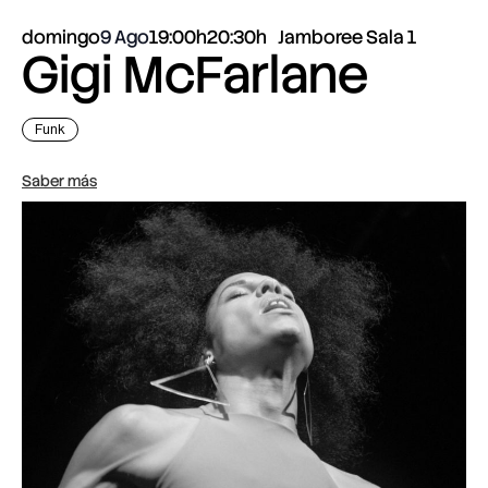
domingo
9 Ago
19:00h
20:30h
Jamboree Sala 1
Gigi McFarlane
Funk
Saber más