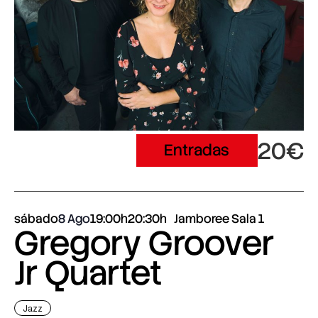
20€
Entradas
sábado
8 Ago
19:00h
20:30h
Jamboree Sala 1
Gregory Groover
Jr Quartet
Jazz