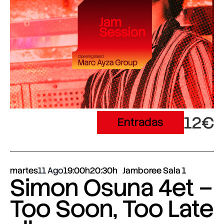
12€
Entradas
martes
11 Ago
19:00h
20:30h
Jamboree Sala 1
Simon Osuna 4et –
Too Soon, Too Late