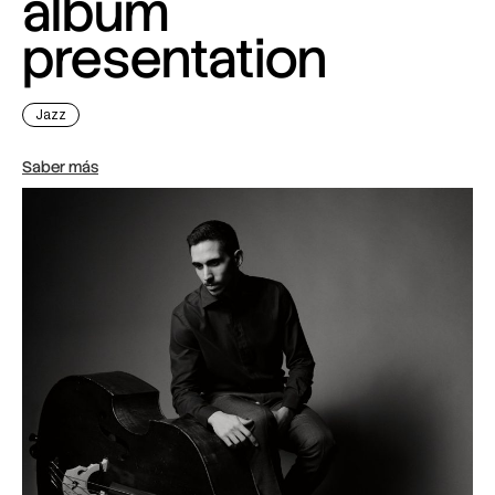
album
presentation
Jazz
Saber más