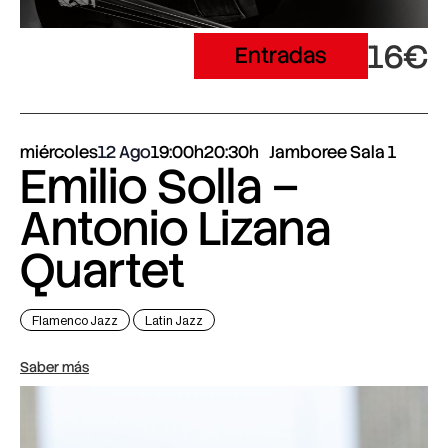
16€
Entradas
miércoles
12 Ago
19:00h
20:30h
Jamboree Sala 1
Emilio Solla –
Antonio Lizana
Quartet
Flamenco Jazz
Latin Jazz
Saber más