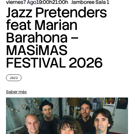
viernes
7 Ago
19:00h
21:00h
Jamboree Sala 1
Jazz Pretenders
feat Marian
Barahona –
MASiMAS
FESTIVAL 2026
Jazz
Saber más