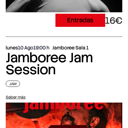
16€
Entradas
lunes
10 Ago
19:00
Jamboree Sala 1
Jamboree Jam
Session
JAM
Saber más