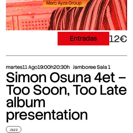
12€
Entradas
martes
11 Ago
19:00h
20:30h
Jamboree Sala 1
Simon Osuna 4et –
Too Soon, Too Late
album
presentation
Jazz