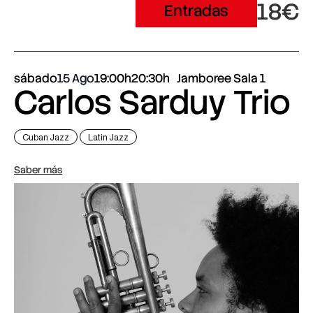
18€
Entradas
sábado
15 Ago
19:00h
20:30h
Jamboree Sala 1
Carlos Sarduy Trio
Cuban Jazz
Latin Jazz
Saber más