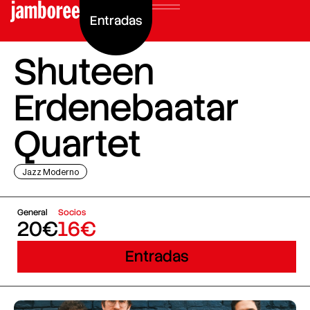
Entradas
Shuteen
Erdenebaatar
Quartet
Jazz Moderno
General
Socios
20€
16€
Entradas