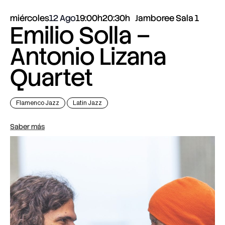
miércoles
12 Ago
19:00h
20:30h
Jamboree Sala 1
Emilio Solla –
Antonio Lizana
Quartet
Flamenco Jazz
Latin Jazz
Saber más