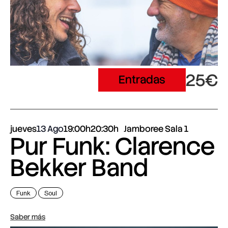
25€
Entradas
jueves
13 Ago
19:00h
20:30h
Jamboree Sala 1
Pur Funk: Clarence
Bekker Band
Funk
Soul
Saber más