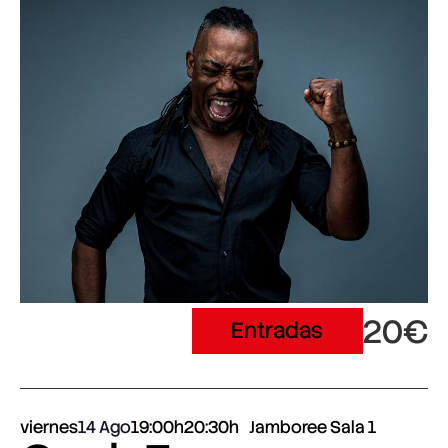
20€
Entradas
viernes
14 Ago
19:00h
20:30h
Jamboree Sala 1