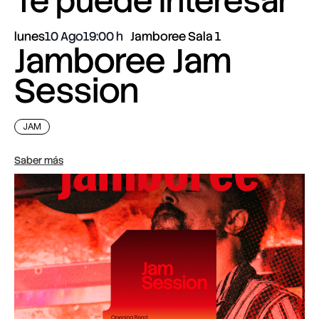
Te puede interesar
lunes
10 Ago
19:00
Jamboree Sala 1
Jamboree Jam
Session
JAM
Saber más