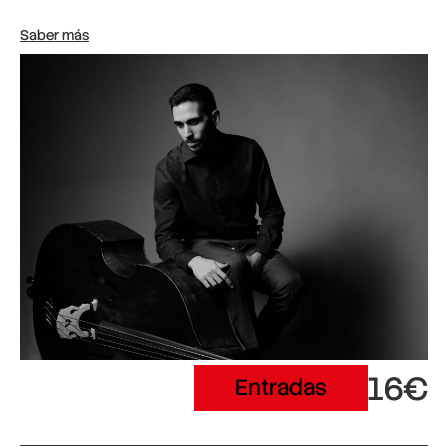
Saber más
16€
Entradas