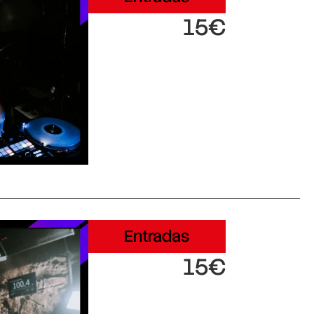
15€
Entradas
15€