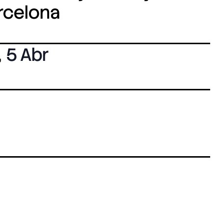
arcelona
,
5 Abr