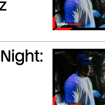
z
Night: