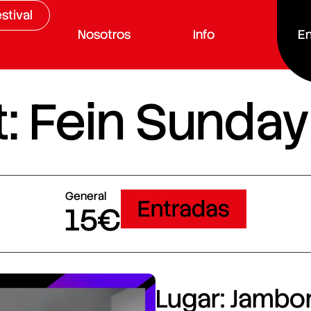
stival
Nosotros
Info
En
: Fein Sunday
General
Entradas
15€
Lugar: Jambore