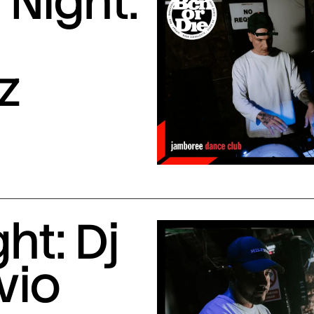
Night:
z
ht: Dj
vio