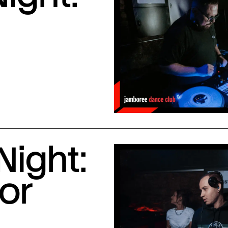
Night:
or