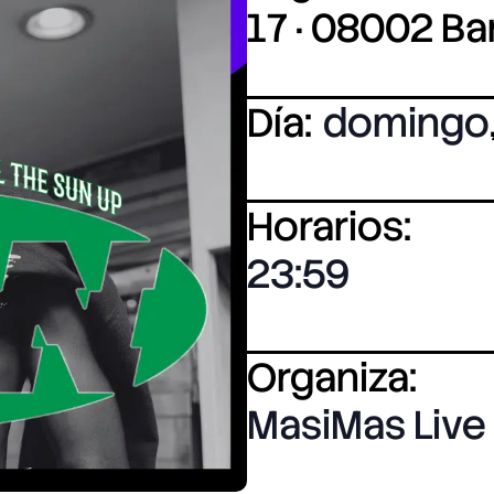
17 · 08002 B
Día:
domingo
Horarios:
23:59
Organiza:
MasiMas Live