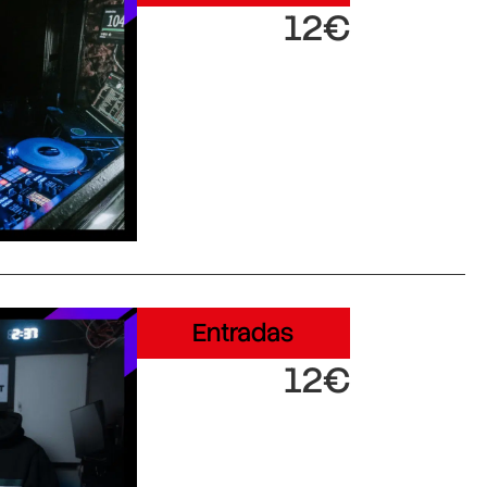
12€
Entradas
12€