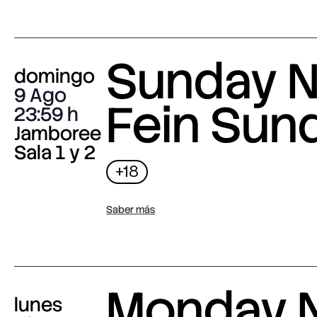
Sunday N
domingo
9 Ago
Fein Sun
23:59
Jamboree
Sala 1 y 2
+18
Saber más
Monday N
lunes