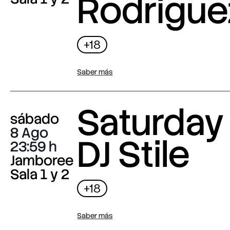
Rodrigue
+18
Saber más
Saturday 
sábado
8 Ago
DJ Stile
23:59
Jamboree
Sala 1 y 2
+18
Saber más