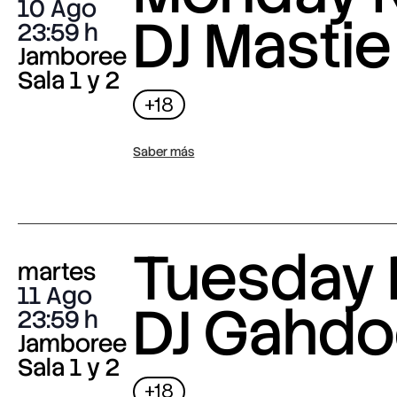
10 Ago
DJ Mastie
23:59
Jamboree
Sala 1 y 2
+18
Saber más
Tuesday 
martes
11 Ago
DJ Gahdo
23:59
Jamboree
Sala 1 y 2
+18