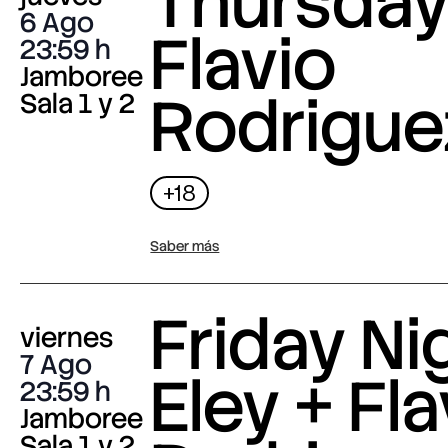
Thursday 
6 Ago
Flavio
23:59
Jamboree
Rodrigue
Sala 1 y 2
+18
Saber más
Friday Nig
viernes
7 Ago
Eley + Fla
23:59
Jamboree
Sala 1 y 2