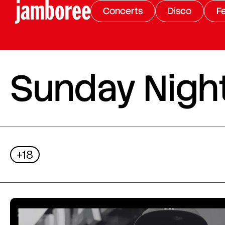
Concerts
Disco
Fe
Sunday Night
+18