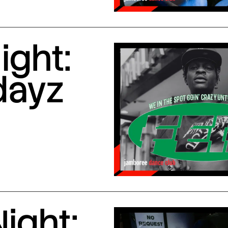
ight:
dayz
ight: