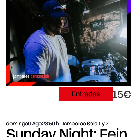
15€
Entradas
domingo
9 Ago
23:59
Jamboree Sala 1 y 2
Sunday Night: Fein