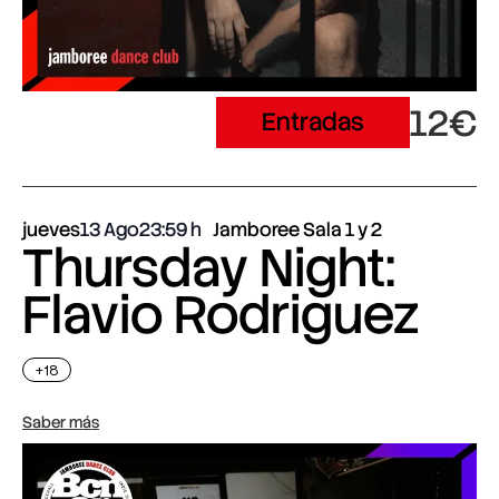
12€
Entradas
jueves
13 Ago
23:59
Jamboree Sala 1 y 2
Thursday Night:
Flavio Rodriguez
+18
Saber más