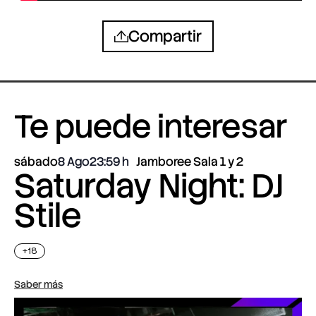
Compartir
Te puede interesar
sábado
8 Ago
23:59
Jamboree Sala 1 y 2
Saturday Night: DJ
Stile
+18
Saber más