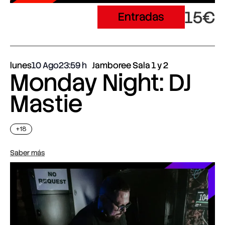
15€
Entradas
lunes
10 Ago
23:59
Jamboree Sala 1 y 2
Monday Night: DJ
Mastie
+18
Saber más