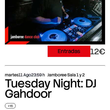
12€
Entradas
martes
11 Ago
23:59
Jamboree Sala 1 y 2
Tuesday Night: DJ
Gahdoor
+18