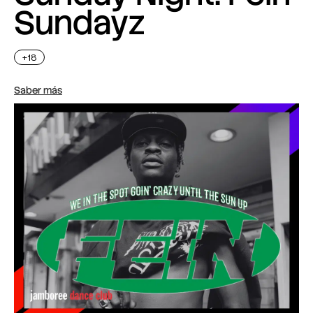
Sundayz
+18
Saber más