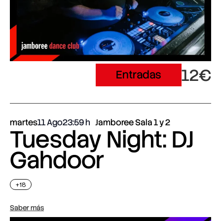
12€
Entradas
martes
11 Ago
23:59
Jamboree Sala 1 y 2
Tuesday Night: DJ
Gahdoor
+18
Saber más