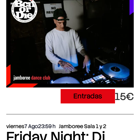
15€
Entradas
viernes
7 Ago
23:59
Jamboree Sala 1 y 2
Friday Night: Dj