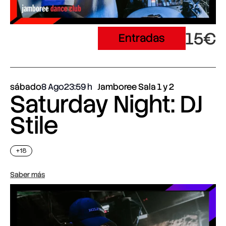
15€
Entradas
sábado
8 Ago
23:59
Jamboree Sala 1 y 2
Saturday Night: DJ
Stile
+18
Saber más