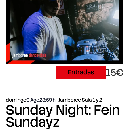
15€
Entradas
domingo
9 Ago
23:59
Jamboree Sala 1 y 2
Sunday Night: Fein
Sundayz