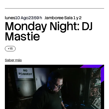
lunes
10 Ago
23:59
Jamboree Sala 1 y 2
Monday Night: DJ
Mastie
+18
Saber más