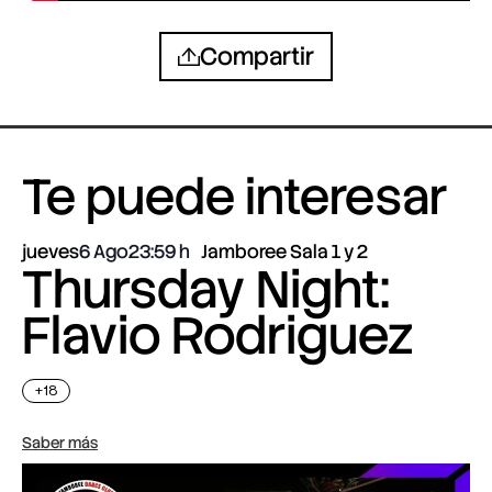
Compartir
Te puede interesar
jueves
6 Ago
23:59
Jamboree Sala 1 y 2
Thursday Night:
Flavio Rodriguez
+18
Saber más