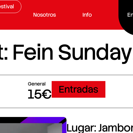
stival
Nosotros
Info
En
: Fein Sunday
General
Entradas
15€
Lugar: Jambore