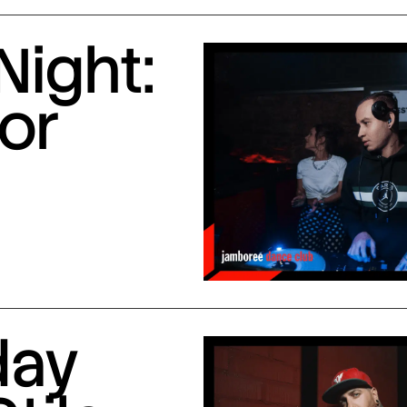
Night:
or
day