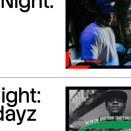
Night:
ight:
dayz