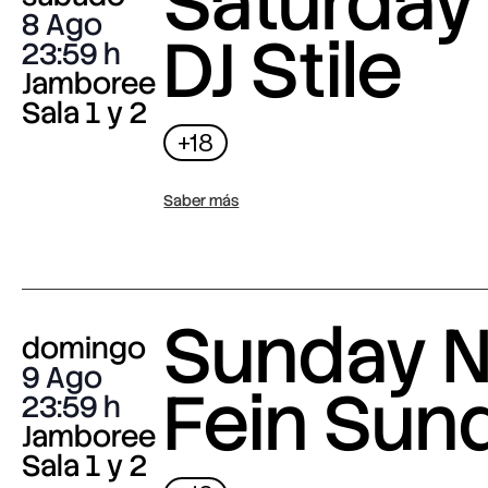
Saturday 
8 Ago
DJ Stile
23:59
Jamboree
Sala 1 y 2
+18
Saber más
Sunday N
domingo
9 Ago
Fein Sun
23:59
Jamboree
Sala 1 y 2