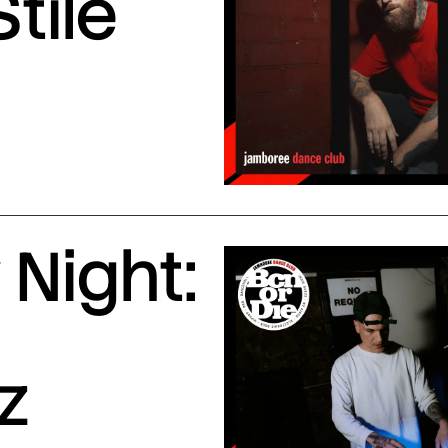
Stile
Night:
z