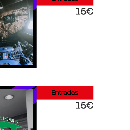
15€
Entradas
15€