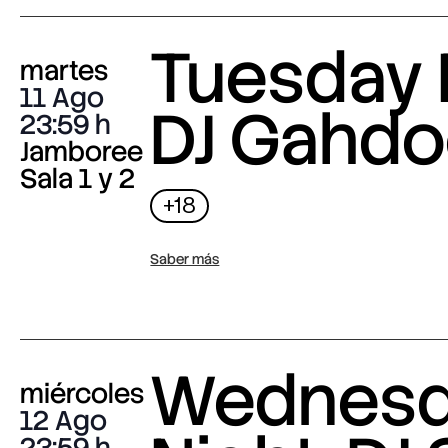
Tuesday 
martes
11 Ago
DJ Gahdo
23:59
Jamboree
Sala 1 y 2
+18
Saber más
Wednes
miércoles
12 Ago
23:59