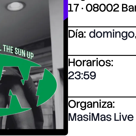
17 · 08002 B
Día:
domingo
Horarios:
23:59
Organiza:
MasiMas Live