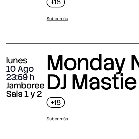
+18
Saber más
Monday N
lunes
10 Ago
DJ Mastie
23:59
Jamboree
Sala 1 y 2
+18
Saber más