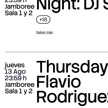
Night: DJ 
Jamboree
Sala 1 y 2
+18
Saber más
Thursday 
jueves
13 Ago
Flavio
23:59
Jamboree
Rodrigue
Sala 1 y 2