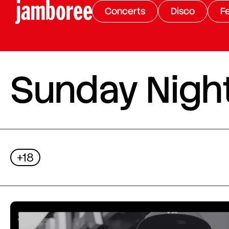
Concerts
Disco
Fe
Sunday Night
+18