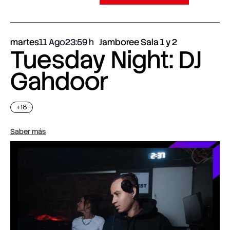
martes
11 Ago
23:59
Jamboree Sala 1 y 2
Tuesday Night: DJ
Gahdoor
+18
Saber más