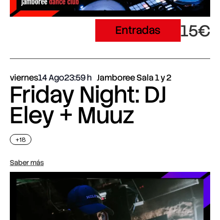
15€
Entradas
viernes
14 Ago
23:59
Jamboree Sala 1 y 2
Friday Night: DJ
Eley + Muuz
+18
Saber más