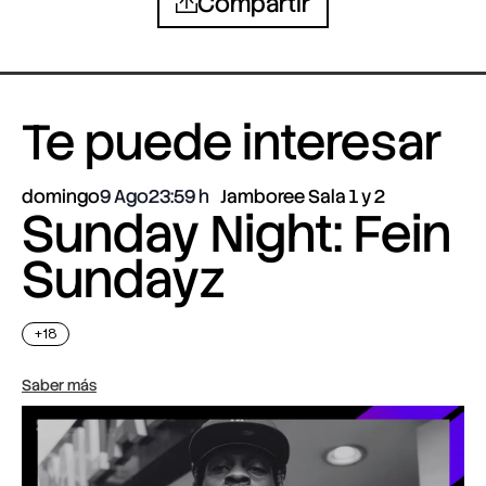
Compartir
Te puede interesar
domingo
9 Ago
23:59
Jamboree Sala 1 y 2
Sunday Night: Fein
Sundayz
+18
Saber más