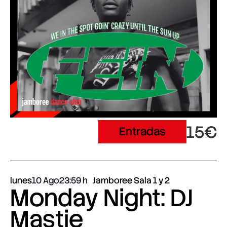
15€
Entradas
lunes
10 Ago
23:59
Jamboree Sala 1 y 2
Monday Night: DJ
Mastie