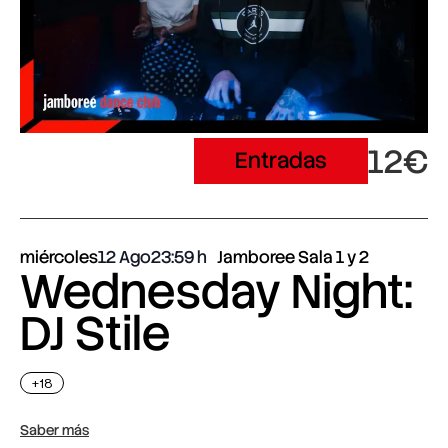
12€
Entradas
miércoles
12 Ago
23:59
Jamboree Sala 1 y 2
Wednesday Night:
DJ Stile
+18
Saber más