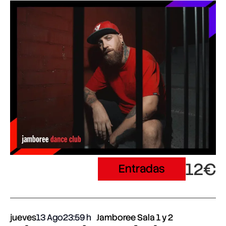
12€
Entradas
jueves
13 Ago
23:59
Jamboree Sala 1 y 2